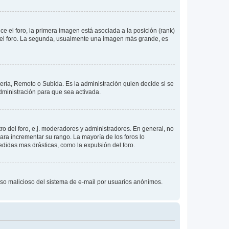
 el foro, la primera imagen está asociada a la posición (rank)
 del foro. La segunda, usualmente una imagen más grande, es
lería, Remoto o Subida. Es la administración quien decide si se
ministración para que sea activada.
o del foro, e.j. moderadores y administradores. En general, no
ara incrementar su rango. La mayoría de los foros lo
didas mas drásticas, como la expulsión del foro.
l uso malicioso del sistema de e-mail por usuarios anónimos.