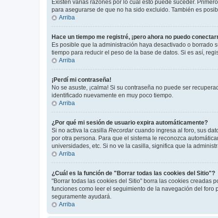
Existen varias razones por lo cuál esto puede suceder. Primer
para asegurarse de que no ha sido excluido. También es posible
Arriba
Hace un tiempo me registré, ¡pero ahora no puedo conecta
Es posible que la administración haya desactivado o borrado 
tiempo para reducir el peso de la base de datos. Si es así, regi
Arriba
¡Perdí mi contraseña!
No se asuste, ¡calma! Si su contraseña no puede ser recuperada
identificado nuevamente en muy poco tiempo.
Arriba
¿Por qué mi sesión de usuario expira automáticamente?
Si no activa la casilla
Recordar
cuando ingresa al foro, sus dat
por otra persona. Para que el sistema le reconozca automáticam
universidades, etc. Si no ve la casilla, significa que la adminis
Arriba
¿Cuál es la función de "Borrar todas las cookies del Sitio"?
"Borrar todas las cookies del Sitio" borra las cookies creadas
funciones como leer el seguimiento de la navegación del foro po
seguramente ayudará.
Arriba