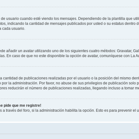
suario cuando esté viendo los mensajes. Dependiendo de la plantilla que utilice
ntos, indicando la cantidad de mensajes publicados por usted o su estatus dentro
a cada usuario.
ede añadir un avatar utilizando uno de los siguientes cuatro métodos: Gravatar, Ga
s. En caso de que no este disponible la opción de avatar, comuníquese con La Ad
cantidad de publicaciones realizadas por el usuario o la posición del mismo dentr
r la administración. Por favor, no abuse de sus privilegios de publicación solo p
ores reducirán el número de publicaciones realizadas, llegando incluso a tomar me
me pide que me registre!
 a través del foro, si la administración habilita la opción. Esto es para prevenir e