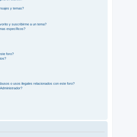
nsajes y temas?
vorito y suscribirme a un tema?
emas específicos?
ste foro?
tos?
busos o usos ilegales relacionados con este foro?
Administrador?