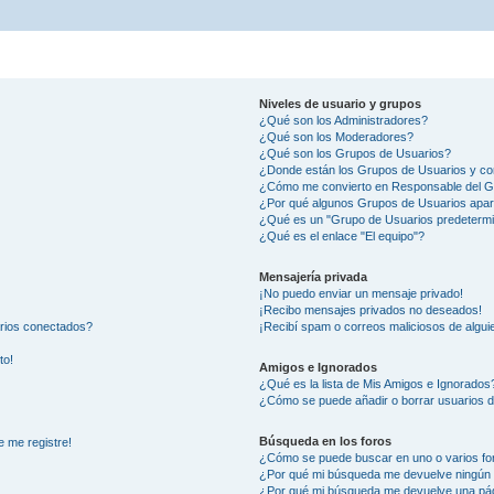
Niveles de usuario y grupos
¿Qué son los Administradores?
¿Qué son los Moderadores?
¿Qué son los Grupos de Usuarios?
¿Donde están los Grupos de Usuarios y co
¿Cómo me convierto en Responsable del 
¿Por qué algunos Grupos de Usuarios apar
¿Qué es un "Grupo de Usuarios predeterm
¿Qué es el enlace "El equipo"?
Mensajería privada
¡No puedo enviar un mensaje privado!
¡Recibo mensajes privados no deseados!
arios conectados?
¡Recibí spam o correos maliciosos de alguie
to!
Amigos e Ignorados
¿Qué es la lista de Mis Amigos e Ignorados
¿Cómo se puede añadir o borrar usuarios d
Búsqueda en los foros
e me registre!
¿Cómo se puede buscar en uno o varios fo
¿Por qué mi búsqueda me devuelve ningún 
¿Por qué mi búsqueda me devuelve una pág