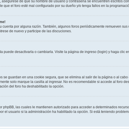
o, asegúrese de que su nombre de usuario y contraseña se encuentren escritos co
 que el foro esté mal configurado por su dueño y/o tenga fallos en la programació
rme!
su cuenta por alguna razón. También, algunos foros periódicamente remueven sus 
strese de nuevo y participe de las discuciones.
 puede desactivarla o cambiarla. Visite la página de ingreso (login) y haga clic 
os se guardan en una cookie segura, que se elimina al salir de la página o al cab
ente solo marque la casilla al ingresar. No es recomendable si accede al foro desd
tración del foro ha deshabilitado la opción.
 por phpBB, las cuales le mantienen autorizado para acceder a determinados recurso
r el usuario si la administración ha habilitado la opción. Si está teniendo problema