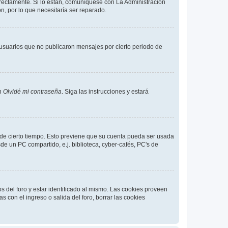
rrectamente. Si lo están, comuníquese con La Administración
n, por lo que necesitaría ser reparado.
usuarios que no publicaron mensajes por cierto periodo de
en
Olvidé mi contraseña
. Siga las instrucciones y estará
o de cierto tiempo. Esto previene que su cuenta pueda ser usada
e un PC compartido, e.j. biblioteca, cyber-cafés, PC's de
s del foro y estar identificado al mismo. Las cookies proveen
s con el ingreso o salida del foro, borrar las cookies