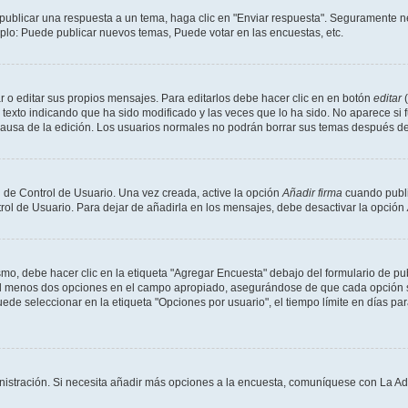
publicar una respuesta a un tema, haga clic en "Enviar respuesta". Seguramente ne
mplo: Puede publicar nuevos temas, Puede votar en las encuestas, etc.
 o editar sus propios mensajes. Para editarlos debe hacer clic en en botón
editar
(
texto indicando que ha sido modificado y las veces que lo ha sido. No aparece si 
a causa de la edición. Los usuarios normales no podrán borrar sus temas después 
 de Control de Usuario. Una vez creada, active la opción
Añadir firma
cuando publi
trol de Usuario. Para dejar de añadirla en los mensajes, debe desactivar la opción
o, debe hacer clic en la etiqueta "Agregar Encuesta" debajo del formulario de publi
 al menos dos opciones en el campo apropiado, asegurándose de que cada opción se
 seleccionar en la etiqueta "Opciones por usuario", el tiempo límite en días para 
inistración. Si necesita añadir más opciones a la encuesta, comuníquese con La Ad