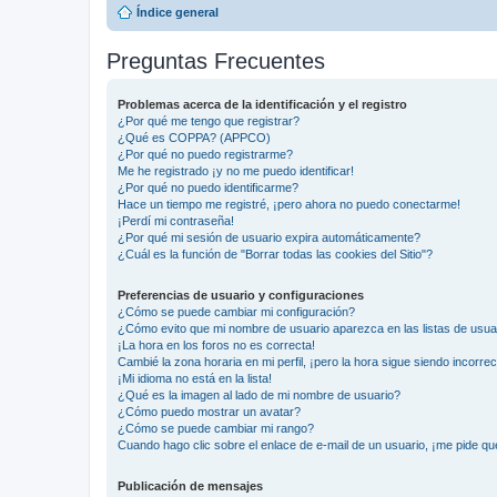
Índice general
Preguntas Frecuentes
Problemas acerca de la identificación y el registro
¿Por qué me tengo que registrar?
¿Qué es COPPA? (APPCO)
¿Por qué no puedo registrarme?
Me he registrado ¡y no me puedo identificar!
¿Por qué no puedo identificarme?
Hace un tiempo me registré, ¡pero ahora no puedo conectarme!
¡Perdí mi contraseña!
¿Por qué mi sesión de usuario expira automáticamente?
¿Cuál es la función de "Borrar todas las cookies del Sitio"?
Preferencias de usuario y configuraciones
¿Cómo se puede cambiar mi configuración?
¿Cómo evito que mi nombre de usuario aparezca en las listas de usu
¡La hora en los foros no es correcta!
Cambié la zona horaria en mi perfil, ¡pero la hora sigue siendo incorrec
¡Mi idioma no está en la lista!
¿Qué es la imagen al lado de mi nombre de usuario?
¿Cómo puedo mostrar un avatar?
¿Cómo se puede cambiar mi rango?
Cuando hago clic sobre el enlace de e-mail de un usuario, ¡me pide qu
Publicación de mensajes