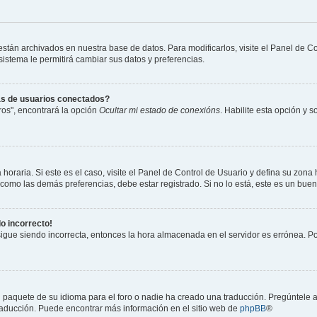
 están archivados en nuestra base de datos. Para modificarlos, visite el Panel de 
 sistema le permitirá cambiar sus datos y preferencias.
as de usuarios conectados?
os", encontrará la opción
Ocultar mi estado de conexións
. Habilite esta opción y 
horaria. Si este es el caso, visite el Panel de Control de Usuario y defina su zona
 como las demás preferencias, debe estar registrado. Si no lo está, este es un bu
do incorrecto!
 sigue siendo incorrecta, entonces la hora almacenada en el servidor es errónea. P
 paquete de su idioma para el foro o nadie ha creado una traducción. Pregúntele a
 traducción. Puede encontrar más información en el sitio web de
phpBB
®