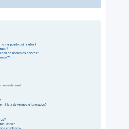
mo me puedo unir a ellos?
Grupo?
ecen en diferentes colores?
inado"?
n en este foro!
?
e mi lista de Amigos e Ignorados?
ros?
resultado?
ina en blanco?