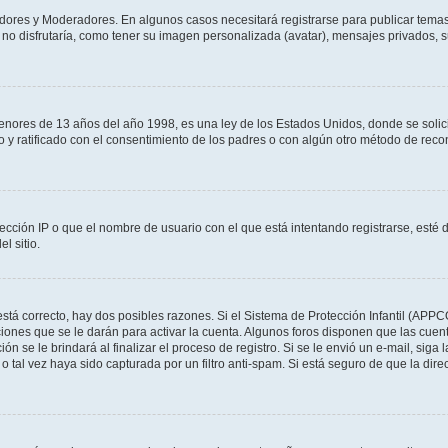
adores y Moderadores. En algunos casos necesitará registrarse para publicar temas
no disfrutaría, como tener su imagen personalizada (avatar), mensajes privados, s
res de 13 años del año 1998, es una ley de los Estados Unidos, donde se solicita 
to y ratificado con el consentimiento de los padres o con algún otro método de rec
ección IP o que el nombre de usuario con el que está intentando registrarse, esté 
l sitio.
stá correcto, hay dos posibles razones. Si el Sistema de Protección Infantil (APPC
iones que se le darán para activar la cuenta. Algunos foros disponen que las cuen
ón se le brindará al finalizar el proceso de registro. Si se le envió un e-mail, siga
o tal vez haya sido capturada por un filtro anti-spam. Si está seguro de que la di