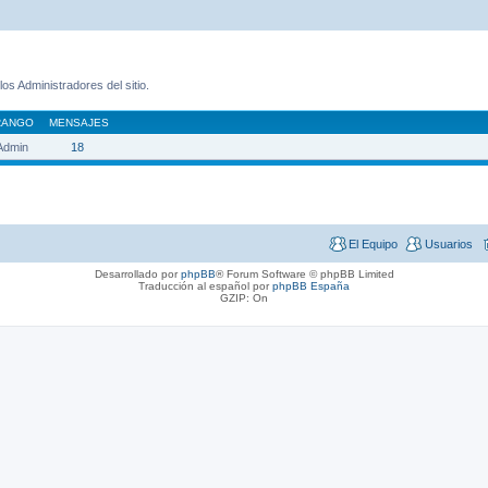
os Administradores del sitio.
RANGO
MENSAJES
 Admin
18
El Equipo
Usuarios
Desarrollado por
phpBB
® Forum Software © phpBB Limited
Traducción al español por
phpBB España
GZIP: On