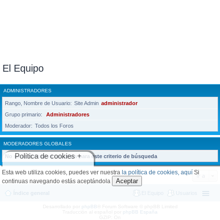
El Equipo
ADMINISTRADORES
Rango, Nombre de Usuario
Site Admin
administrador
Grupo primario
Administradores
Moderador
Todos los Foros
MODERADORES GLOBALES
Política de cookies +
No se encontraron usuarios para este criterio de búsqueda
Esta web utiliza cookies, puedes ver nuestra
la política de cookies, aquí
Si
Ir a
Aceptar
continuas navegando estás aceptándola
Índice general
El Equipo
Usuarios
Desarrollado por
phpBB
® Forum Software © phpBB Limited
Traducción al español por
phpBB España
GZIP: On