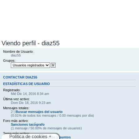
Viendo perfil - diaz55
Nombre de Usuario:
diaz55
Grupos:
CONTACTAR DIAZ55
ESTADÍSTICAS DE USUARIO
Registrado:
Mié Dic 14, 2016 8:34 am
Última vez activo:
Dom Dic 18, 2016 9:23 am
Mensajes totales:
2 |
Buscar mensajes del usuario
(0.01% de todos los mensajes / 0.00 mensajes por día)
Foro más activo:
Sanciones tacógrafo
(1 mensaje / 50.00% de mensajes de usuarios)
Tema más activo:
Política de cookies +
Conduccion Ininterrunpida y puntos