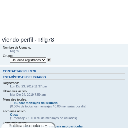
Viendo perfil - Rllg78
Nombre de Usuario:
Rllg78
Grupos:
CONTACTAR RLLG78
ESTADÍSTICAS DE USUARIO
Registrado:
Lun Dic 23, 2019 11:37 pm
Última vez activo:
Mar Dic 24, 2019 7:59 am
Mensajes totales:
1 |
Buscar mensajes del usuario
(0.00% de todos los mensajes / 0.00 mensajes por día)
Foro más activo:
Otras
(1 mensaje / 100.00% de mensajes de usuarios)
Tema más activo:
Política de cookies +
Usar un vehículo de empresa para uso particular