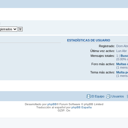
z
ESTADÍSTICAS DE USUARIO
Registrado:
Dom Abr
Última vez activo:
Lun Abr
Mensajes totales:
1 |
Busc
(0.00% d
Foro más activo:
Multas 
(1 mens
Tema más activo:
Multa p
(1 mens
El Equipo
Usuarios
Desarrollado por
phpBB
® Forum Software © phpBB Limited
Traducción al español por
phpBB España
GZIP: On