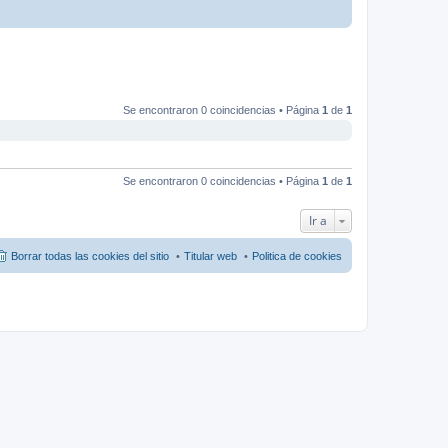
Se encontraron 0 coincidencias • Página
1
de
1
Se encontraron 0 coincidencias • Página
1
de
1
Ir a
Borrar todas las cookies del sitio
Titular web
Politica de cookies