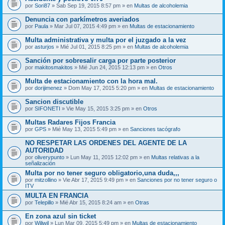
por
Sori87
» Sab Sep 19, 2015 8:57 pm » en
Multas de alcoholemia
Denuncia con parkímetros averiados
por
Paula
» Mar Jul 07, 2015 4:49 pm » en
Multas de estacionamiento
Multa administrativa y multa por el juzgado a la vez
por
asturjos
» Mié Jul 01, 2015 8:25 pm » en
Multas de alcoholemia
Sanción por sobresalir carga por parte posterior
por
makitosmakitos
» Mié Jun 24, 2015 12:13 pm » en
Otros
Multa de estacionamiento con la hora mal.
por
dorijimenez
» Dom May 17, 2015 5:20 pm » en
Multas de estacionamiento
Sancion discutible
por
SIFONETI
» Vie May 15, 2015 3:25 pm » en
Otros
Multas Radares Fijos Francia
por
GPS
» Mié May 13, 2015 5:49 pm » en
Sanciones tacógrafo
NO RESPETAR LAS ORDENES DEL AGENTE DE LA
AUTORIDAD
por
oliverypunto
» Lun May 11, 2015 12:02 pm » en
Multas relativas a la
señalización
Multa por no tener seguro obligatorio,una duda,,,
por
mitzollino
» Vie Abr 17, 2015 9:49 pm » en
Sanciones por no tener seguro o
ITV
MULTA EN FRANCIA
por
Telepillo
» Mié Abr 15, 2015 8:24 am » en
Otras
En zona azul sin ticket
por
Wiliwil
» Lun Mar 09, 2015 5:49 pm » en
Multas de estacionamiento