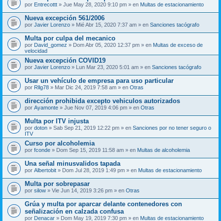
por
Entrecottt
» Jue May 28, 2020 9:10 pm » en
Multas de estacionamiento
Nueva excepción 561/2006
por
Javier Lorenzo
» Mié Abr 15, 2020 7:37 am » en
Sanciones tacógrafo
Multa por culpa del mecanico
por
David_gomez
» Dom Abr 05, 2020 12:37 pm » en
Multas de exceso de
velocidad
Nueva excepción COVID19
por
Javier Lorenzo
» Lun Mar 23, 2020 5:01 am » en
Sanciones tacógrafo
Usar un vehículo de empresa para uso particular
por
Rllg78
» Mar Dic 24, 2019 7:58 am » en
Otras
dirección prohibida excepto vehiculos autorizados
por
Ayamonte
» Jue Nov 07, 2019 4:06 pm » en
Otras
Multa por ITV injusta
por
doton
» Sab Sep 21, 2019 12:22 pm » en
Sanciones por no tener seguro o
ITV
Curso por alcoholemia
por
fconde
» Dom Sep 15, 2019 11:58 am » en
Multas de alcoholemia
Una señal minusvalidos tapada
por
Albertobit
» Dom Jul 28, 2019 1:49 pm » en
Multas de estacionamiento
Multa por sobrepasar
por
silow
» Vie Jun 14, 2019 3:26 pm » en
Otras
Grúa y multa por aparcar delante contenedores con
señalización en calzada confusa
por
Denacar
» Dom May 19, 2019 7:30 pm » en
Multas de estacionamiento