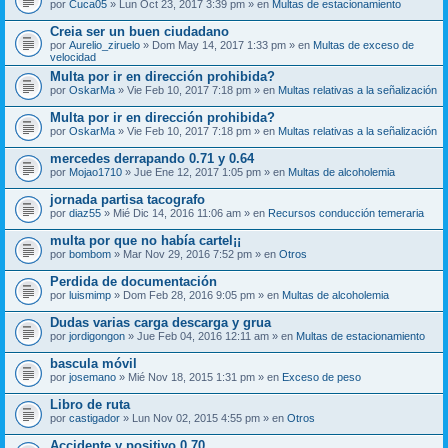
por
Cuca05
» Lun Oct 23, 2017 3:39 pm » en
Multas de estacionamiento
Creia ser un buen ciudadano
por
Aurelio_ziruelo
» Dom May 14, 2017 1:33 pm » en
Multas de exceso de
velocidad
Multa por ir en dirección prohibida?
por
OskarMa
» Vie Feb 10, 2017 7:18 pm » en
Multas relativas a la señalización
Multa por ir en dirección prohibida?
por
OskarMa
» Vie Feb 10, 2017 7:18 pm » en
Multas relativas a la señalización
mercedes derrapando 0.71 y 0.64
por
Mojao1710
» Jue Ene 12, 2017 1:05 pm » en
Multas de alcoholemia
jornada partisa tacografo
por
diaz55
» Mié Dic 14, 2016 11:06 am » en
Recursos conducción temeraria
multa por que no había cartel¡¡
por
bombom
» Mar Nov 29, 2016 7:52 pm » en
Otros
Perdida de documentación
por
luismimp
» Dom Feb 28, 2016 9:05 pm » en
Multas de alcoholemia
Dudas varias carga descarga y grua
por
jordigongon
» Jue Feb 04, 2016 12:11 am » en
Multas de estacionamiento
bascula móvil
por
josemano
» Mié Nov 18, 2015 1:31 pm » en
Exceso de peso
Libro de ruta
por
castigador
» Lun Nov 02, 2015 4:55 pm » en
Otros
Accidente y positivo 0.70