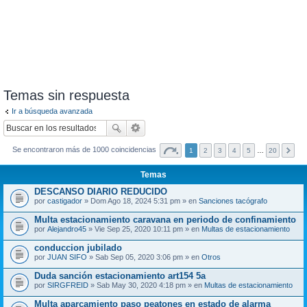
Temas sin respuesta
Ir a búsqueda avanzada
Se encontraron más de 1000 coincidencias
1
2
3
4
5
…
20
Temas
DESCANSO DIARIO REDUCIDO
por
castigador
» Dom Ago 18, 2024 5:31 pm » en
Sanciones tacógrafo
Multa estacionamiento caravana en periodo de confinamiento
por
Alejandro45
» Vie Sep 25, 2020 10:11 pm » en
Multas de estacionamiento
conduccion jubilado
por
JUAN SIFO
» Sab Sep 05, 2020 3:06 pm » en
Otros
Duda sanción estacionamiento art154 5a
por
SIRGFREID
» Sab May 30, 2020 4:18 pm » en
Multas de estacionamiento
Multa aparcamiento paso peatones en estado de alarma