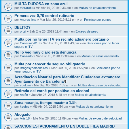
MULTA DUDOSA en zona azul
por
merarefu
» Vie Abr 19, 2019 9:33 am » en
Multas de estacionamiento
Primera vez 0,70 control rutinario
por
Andres lima
» Mar Mar 26, 2019 5:11 pm » en
Permiso por puntos
DELITO?
por
ortzi
» Sab Ene 26, 2019 11:44 am » en
Exceso de peso
Multa por no tener ITV en recinto aduanero portuario
por
Canarias2018
» Sab Dic 15, 2018 4:43 pm » en
Sanciones por no tener
seguro o ITV
No lo veo muy claro esta denuncia
por
Cansado
» Sab Dic 15, 2018 12:08 am » en
Multas de estacionamiento
Multa por carecer de seguro obligatorio
por
Bragasycalsonsillos
» Mar Oct 30, 2018 4:55 pm » en
Sanciones por no
tener seguro o ITV
Acreditacion Notarial para identificar Ciudadano extrangero.
Ayuntamiento de Barcelona
A
por
soulpmi
» Mié Sep 05, 2018 7:35 am » en
Multas de exceso de velocidad
d
Retirada del carné por positivo en alcohol
j
por
Antón
» Jue Abr 26, 2018 8:48 pm » en
u
Multas de alcoholemia
n
t
Zona naranja, tiempo maximo 1.5h
o
por
kechis
» Mié Abr 04, 2018 2:54 pm » en
Multas de estacionamiento
(
s
Abogado
)
por
Aria 18
» Mié Mar 28, 2018 11:09 pm » en
Multas de exceso de velocidad
SANCIÓN ESTACIONAMIENTO EN DOBLE FILA MADRID