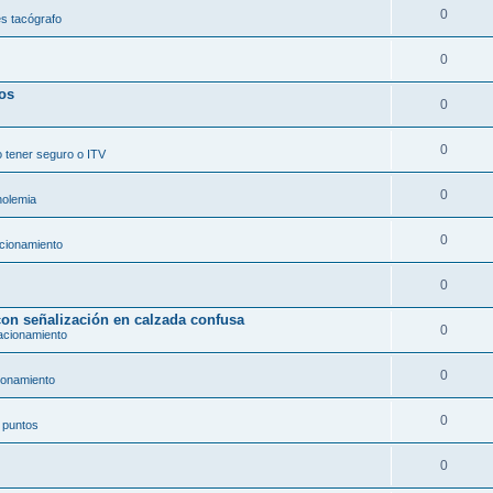
0
s tacógrafo
0
dos
0
0
 tener seguro o ITV
0
holemia
0
acionamiento
0
con señalización en calzada confusa
0
acionamiento
0
ionamiento
0
 puntos
0