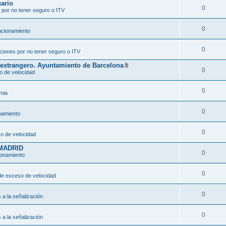
uario
0
 por no tener seguro o ITV
0
acionamiento
0
ciones por no tener seguro o ITV
o extrangero. Ayuntamiento de Barcelona
0
A
o de velocidad
d
j
u
0
mia
n
t
o
0
(
namiento
s
)
0
o de velocidad
MADRID
0
ionamiento
0
de exceso de velocidad
0
s a la señalización
0
s a la señalización