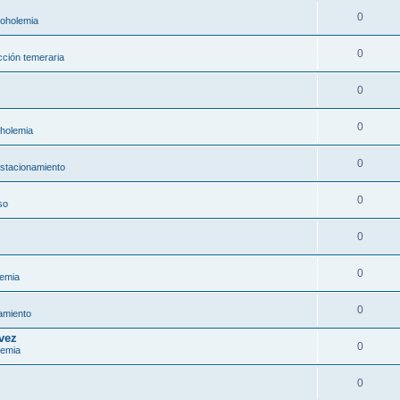
0
coholemia
0
ción temeraria
0
0
oholemia
0
estacionamiento
0
so
0
0
lemia
0
amiento
 vez
0
lemia
0