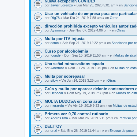
Nueva excepción COVID19
por
Javier Lorenzo
» Lun Mar 23, 2020 5:01 am » en
Sancione
Usar un vehículo de empresa para uso particular
por
Rllg78
» Mar Dic 24, 2019 7:58 am » en
Otras
dirección prohibida excepto vehiculos autoriza
por
Ayamonte
» Jue Nov 07, 2019 4:06 pm » en
Otras
Multa por ITV injusta
por
doton
» Sab Sep 21, 2019 12:22 pm » en
Sanciones por no
Curso por alcoholemia
por
fconde
» Dom Sep 15, 2019 11:58 am » en
Multas de alco
Una señal minusvalidos tapada
por
Albertobit
» Dom Jul 28, 2019 1:49 pm » en
Multas de est
Multa por sobrepasar
por
silow
» Vie Jun 14, 2019 3:26 pm » en
Otras
Grúa y multa por aparcar delante contenedores 
por
Denacar
» Dom May 19, 2019 7:30 pm » en
Multas de est
MULTA DUDOSA en zona azul
por
merarefu
» Vie Abr 19, 2019 9:33 am » en
Multas de estac
Primera vez 0,70 control rutinario
por
Andres lima
» Mar Mar 26, 2019 5:11 pm » en
Permiso por
DELITO?
por
ortzi
» Sab Ene 26, 2019 11:44 am » en
Exceso de peso