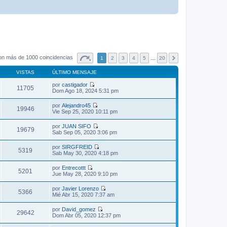
on más de 1000 coincidencias
1
2
3
4
5
…
20
VISTAS
ÚLTIMO MENSAJE
por
castigador
11705
V
Dom Ago 18, 2024 5:31 pm
e
r
por
Alejandro45
ú
19946
V
Vie Sep 25, 2020 10:11 pm
l
e
t
r
por
JUAN SIFO
i
ú
19679
V
Sab Sep 05, 2020 3:06 pm
m
l
e
o
t
r
m
por
SIRGFREID
i
ú
5319
e
V
Sab May 30, 2020 4:18 pm
m
l
n
e
o
t
s
r
m
por
Entrecottt
i
a
ú
5201
e
V
Jue May 28, 2020 9:10 pm
m
j
l
n
e
o
e
t
s
r
m
por
Javier Lorenzo
i
a
ú
5366
e
V
Mié Abr 15, 2020 7:37 am
m
j
l
n
e
o
e
t
s
r
m
por
David_gomez
i
a
ú
29642
e
V
Dom Abr 05, 2020 12:37 pm
m
j
l
n
e
o
e
t
s
r