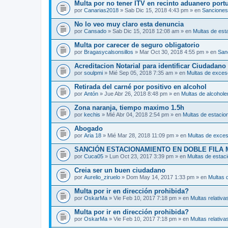
Multa por no tener ITV en recinto aduanero port
por
Canarias2018
» Sab Dic 15, 2018 4:43 pm » en
Sanciones
No lo veo muy claro esta denuncia
por
Cansado
» Sab Dic 15, 2018 12:08 am » en
Multas de est
Multa por carecer de seguro obligatorio
por
Bragasycalsonsillos
» Mar Oct 30, 2018 4:55 pm » en
San
Acreditacion Notarial para identificar Ciudadan
por
soulpmi
» Mié Sep 05, 2018 7:35 am » en
Multas de exces
Retirada del carné por positivo en alcohol
por
Antón
» Jue Abr 26, 2018 8:48 pm » en
Multas de alcohole
Zona naranja, tiempo maximo 1.5h
por
kechis
» Mié Abr 04, 2018 2:54 pm » en
Multas de estacio
Abogado
por
Aria 18
» Mié Mar 28, 2018 11:09 pm » en
Multas de exces
SANCIÓN ESTACIONAMIENTO EN DOBLE FILA 
por
Cuca05
» Lun Oct 23, 2017 3:39 pm » en
Multas de estac
Creia ser un buen ciudadano
por
Aurelio_ziruelo
» Dom May 14, 2017 1:33 pm » en
Multas 
Multa por ir en dirección prohibida?
por
OskarMa
» Vie Feb 10, 2017 7:18 pm » en
Multas relativa
Multa por ir en dirección prohibida?
por
OskarMa
» Vie Feb 10, 2017 7:18 pm » en
Multas relativa