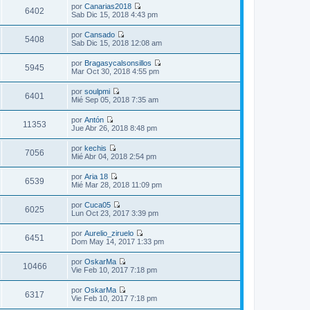
r
m
por
Canarias2018
i
a
ú
6402
e
V
Sab Dic 15, 2018 4:43 pm
m
j
l
n
e
o
e
t
s
r
m
por
Cansado
i
a
ú
5408
e
V
Sab Dic 15, 2018 12:08 am
m
j
l
n
e
o
e
t
s
r
m
por
Bragasycalsonsillos
i
a
ú
5945
e
V
Mar Oct 30, 2018 4:55 pm
m
j
l
n
e
o
e
t
s
r
m
por
soulpmi
i
a
ú
6401
e
V
Mié Sep 05, 2018 7:35 am
m
j
l
n
e
o
e
t
s
r
m
por
Antón
i
a
ú
11353
e
V
Jue Abr 26, 2018 8:48 pm
m
j
l
n
e
o
e
t
s
r
m
por
kechis
i
a
ú
7056
e
V
Mié Abr 04, 2018 2:54 pm
m
j
l
n
e
o
e
t
s
r
m
por
Aria 18
i
a
ú
6539
e
V
Mié Mar 28, 2018 11:09 pm
m
j
l
n
e
o
e
t
s
r
m
por
Cuca05
i
a
ú
6025
e
V
Lun Oct 23, 2017 3:39 pm
m
j
l
n
e
o
e
t
s
r
m
por
Aurelio_ziruelo
i
a
ú
6451
e
V
Dom May 14, 2017 1:33 pm
m
j
l
n
e
o
e
t
s
r
m
por
OskarMa
i
a
ú
10466
e
V
Vie Feb 10, 2017 7:18 pm
m
j
l
n
e
o
e
t
s
r
m
por
OskarMa
i
a
ú
6317
e
V
Vie Feb 10, 2017 7:18 pm
m
j
l
n
e
o
e