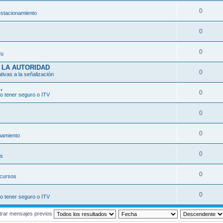
0
estacionamiento
0
0
fo
 LA AUTORIDAD
0
ativas a la señalización
,
0
o tener seguro o ITV
0
0
namiento
0
os
0
ecursos
0
o tener seguro o ITV
rar mensajes previos