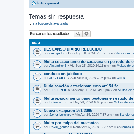
Índice general
Temas sin respuesta
Ir a búsqueda avanzada
TEMAS
DESCANSO DIARIO REDUCIDO
por
castigador
» Dom Ago 18, 2024 5:31 pm » en
Sanciones t
Multa estacionamiento caravana en periodo de 
por
Alejandro45
» Vie Sep 25, 2020 10:11 pm » en
Multas de e
conduccion jubilado
por
JUAN SIFO
» Sab Sep 05, 2020 3:06 pm » en
Otros
Duda sanción estacionamiento art154 5a
por
SIRGFREID
» Sab May 30, 2020 4:18 pm » en
Multas de 
Multa aparcamiento paso peatones en estado de
por
Entrecottt
» Jue May 28, 2020 9:10 pm » en
Multas de est
Nueva excepción 561/2006
por
Javier Lorenzo
» Mié Abr 15, 2020 7:37 am » en
Sanciones
Multa por culpa del mecanico
por
David_gomez
» Dom Abr 05, 2020 12:37 pm » en
Multas d