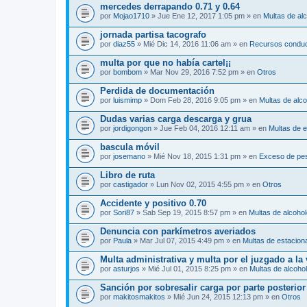
mercedes derrapando 0.71 y 0.64
por
Mojao1710
» Jue Ene 12, 2017 1:05 pm » en
Multas de al
jornada partisa tacografo
por
diaz55
» Mié Dic 14, 2016 11:06 am » en
Recursos conduc
multa por que no había cartel¡¡
por
bombom
» Mar Nov 29, 2016 7:52 pm » en
Otros
Perdida de documentación
por
luismimp
» Dom Feb 28, 2016 9:05 pm » en
Multas de alc
Dudas varias carga descarga y grua
por
jordigongon
» Jue Feb 04, 2016 12:11 am » en
Multas de 
bascula móvil
por
josemano
» Mié Nov 18, 2015 1:31 pm » en
Exceso de pe
Libro de ruta
por
castigador
» Lun Nov 02, 2015 4:55 pm » en
Otros
Accidente y positivo 0.70
por
Sori87
» Sab Sep 19, 2015 8:57 pm » en
Multas de alcoho
Denuncia con parkímetros averiados
por
Paula
» Mar Jul 07, 2015 4:49 pm » en
Multas de estacion
Multa administrativa y multa por el juzgado a la
por
asturjos
» Mié Jul 01, 2015 8:25 pm » en
Multas de alcoho
Sanción por sobresalir carga por parte posterior
por
makitosmakitos
» Mié Jun 24, 2015 12:13 pm » en
Otros