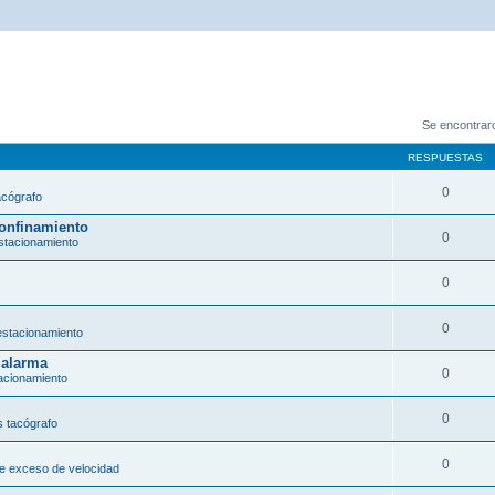
Se encontrar
RESPUESTAS
0
acógrafo
confinamiento
0
stacionamiento
0
0
estacionamiento
 alarma
0
acionamiento
0
 tacógrafo
0
e exceso de velocidad