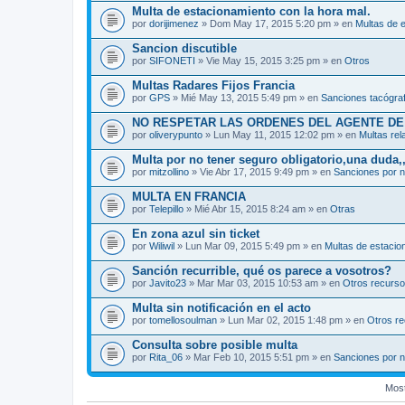
Multa de estacionamiento con la hora mal.
por
dorijimenez
» Dom May 17, 2015 5:20 pm » en
Multas de 
Sancion discutible
por
SIFONETI
» Vie May 15, 2015 3:25 pm » en
Otros
Multas Radares Fijos Francia
por
GPS
» Mié May 13, 2015 5:49 pm » en
Sanciones tacógra
NO RESPETAR LAS ORDENES DEL AGENTE DE
por
oliverypunto
» Lun May 11, 2015 12:02 pm » en
Multas rel
Multa por no tener seguro obligatorio,una duda,,
por
mitzollino
» Vie Abr 17, 2015 9:49 pm » en
Sanciones por n
MULTA EN FRANCIA
por
Telepillo
» Mié Abr 15, 2015 8:24 am » en
Otras
En zona azul sin ticket
por
Wiliwil
» Lun Mar 09, 2015 5:49 pm » en
Multas de estacio
Sanción recurrible, qué os parece a vosotros?
por
Javito23
» Mar Mar 03, 2015 10:53 am » en
Otros recurs
Multa sin notificación en el acto
por
tomellosoulman
» Lun Mar 02, 2015 1:48 pm » en
Otros r
Consulta sobre posible multa
por
Rita_06
» Mar Feb 10, 2015 5:51 pm » en
Sanciones por n
Most