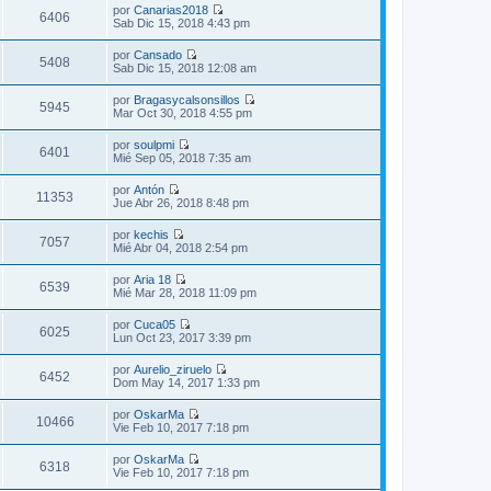
r
m
por
Canarias2018
i
a
ú
6406
e
V
Sab Dic 15, 2018 4:43 pm
m
j
l
n
e
o
e
t
s
r
m
por
Cansado
i
a
ú
5408
e
V
Sab Dic 15, 2018 12:08 am
m
j
l
n
e
o
e
t
s
r
m
por
Bragasycalsonsillos
i
a
ú
5945
e
V
Mar Oct 30, 2018 4:55 pm
m
j
l
n
e
o
e
t
s
r
m
por
soulpmi
i
a
ú
6401
e
V
Mié Sep 05, 2018 7:35 am
m
j
l
n
e
o
e
t
s
r
m
por
Antón
i
a
ú
11353
e
V
Jue Abr 26, 2018 8:48 pm
m
j
l
n
e
o
e
t
s
r
m
por
kechis
i
a
ú
7057
e
V
Mié Abr 04, 2018 2:54 pm
m
j
l
n
e
o
e
t
s
r
m
por
Aria 18
i
a
ú
6539
e
V
Mié Mar 28, 2018 11:09 pm
m
j
l
n
e
o
e
t
s
r
m
por
Cuca05
i
a
ú
6025
e
V
Lun Oct 23, 2017 3:39 pm
m
j
l
n
e
o
e
t
s
r
m
por
Aurelio_ziruelo
i
a
ú
6452
e
V
Dom May 14, 2017 1:33 pm
m
j
l
n
e
o
e
t
s
r
m
por
OskarMa
i
a
ú
10466
e
V
Vie Feb 10, 2017 7:18 pm
m
j
l
n
e
o
e
t
s
r
m
por
OskarMa
i
a
ú
6318
e
V
Vie Feb 10, 2017 7:18 pm
m
j
l
n
e
o
e