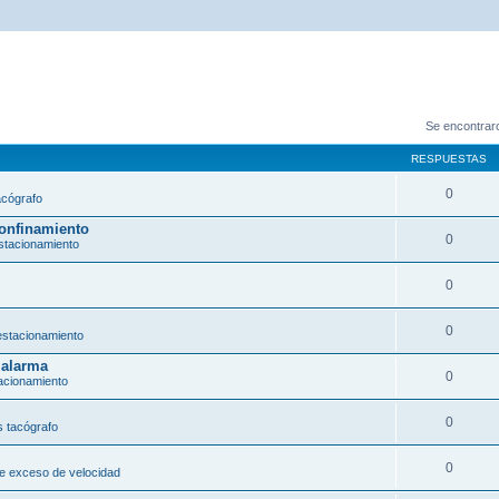
Se encontrar
RESPUESTAS
0
acógrafo
confinamiento
0
stacionamiento
0
0
estacionamiento
 alarma
0
acionamiento
0
 tacógrafo
0
e exceso de velocidad