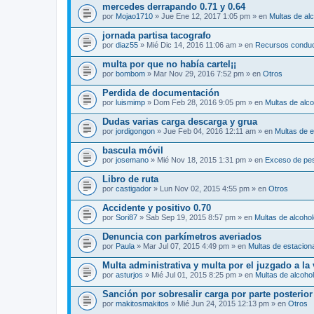
mercedes derrapando 0.71 y 0.64
por
Mojao1710
» Jue Ene 12, 2017 1:05 pm » en
Multas de al
jornada partisa tacografo
por
diaz55
» Mié Dic 14, 2016 11:06 am » en
Recursos conduc
multa por que no había cartel¡¡
por
bombom
» Mar Nov 29, 2016 7:52 pm » en
Otros
Perdida de documentación
por
luismimp
» Dom Feb 28, 2016 9:05 pm » en
Multas de alc
Dudas varias carga descarga y grua
por
jordigongon
» Jue Feb 04, 2016 12:11 am » en
Multas de 
bascula móvil
por
josemano
» Mié Nov 18, 2015 1:31 pm » en
Exceso de pe
Libro de ruta
por
castigador
» Lun Nov 02, 2015 4:55 pm » en
Otros
Accidente y positivo 0.70
por
Sori87
» Sab Sep 19, 2015 8:57 pm » en
Multas de alcoho
Denuncia con parkímetros averiados
por
Paula
» Mar Jul 07, 2015 4:49 pm » en
Multas de estacion
Multa administrativa y multa por el juzgado a la
por
asturjos
» Mié Jul 01, 2015 8:25 pm » en
Multas de alcoho
Sanción por sobresalir carga por parte posterior
por
makitosmakitos
» Mié Jun 24, 2015 12:13 pm » en
Otros