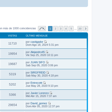
on más de 1000 coincidencias
1
2
3
4
5
…
20
VISTAS
ÚLTIMO MENSAJE
por
castigador
11710
V
Dom Ago 18, 2024 5:31 pm
e
r
por
Alejandro45
ú
19954
V
Vie Sep 25, 2020 10:11 pm
l
e
t
r
por
JUAN SIFO
i
ú
19687
V
Sab Sep 05, 2020 3:06 pm
m
l
e
o
t
r
m
por
SIRGFREID
i
ú
5319
e
V
Sab May 30, 2020 4:18 pm
m
l
n
e
o
t
s
r
m
por
Entrecottt
i
a
ú
5202
e
V
Jue May 28, 2020 9:10 pm
m
j
l
n
e
o
e
t
s
r
m
por
Javier Lorenzo
i
a
ú
5366
e
V
Mié Abr 15, 2020 7:37 am
m
j
l
n
e
o
e
t
s
r
m
por
David_gomez
i
a
ú
29654
e
V
Dom Abr 05, 2020 12:37 pm
m
j
l
n
e
o
e
t
s
r