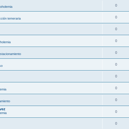
0
coholemia
0
ción temeraria
0
0
oholemia
0
estacionamiento
0
so
0
0
lemia
0
amiento
 vez
0
lemia
0