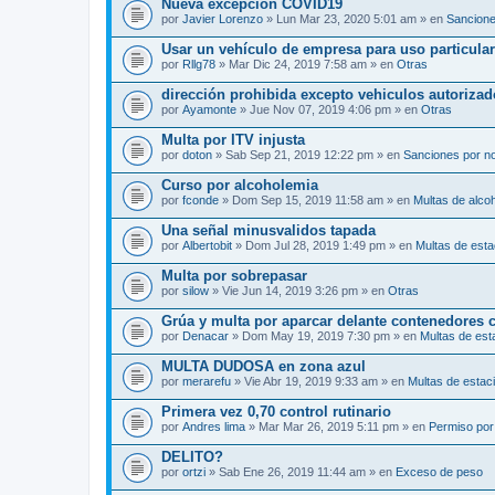
Nueva excepción COVID19
por
Javier Lorenzo
» Lun Mar 23, 2020 5:01 am » en
Sancione
Usar un vehículo de empresa para uso particular
por
Rllg78
» Mar Dic 24, 2019 7:58 am » en
Otras
dirección prohibida excepto vehiculos autoriza
por
Ayamonte
» Jue Nov 07, 2019 4:06 pm » en
Otras
Multa por ITV injusta
por
doton
» Sab Sep 21, 2019 12:22 pm » en
Sanciones por no
Curso por alcoholemia
por
fconde
» Dom Sep 15, 2019 11:58 am » en
Multas de alco
Una señal minusvalidos tapada
por
Albertobit
» Dom Jul 28, 2019 1:49 pm » en
Multas de est
Multa por sobrepasar
por
silow
» Vie Jun 14, 2019 3:26 pm » en
Otras
Grúa y multa por aparcar delante contenedores 
por
Denacar
» Dom May 19, 2019 7:30 pm » en
Multas de est
MULTA DUDOSA en zona azul
por
merarefu
» Vie Abr 19, 2019 9:33 am » en
Multas de estac
Primera vez 0,70 control rutinario
por
Andres lima
» Mar Mar 26, 2019 5:11 pm » en
Permiso por
DELITO?
por
ortzi
» Sab Ene 26, 2019 11:44 am » en
Exceso de peso