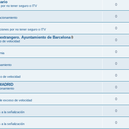
uario
0
 por no tener seguro o ITV
0
acionamiento
0
ciones por no tener seguro o ITV
o extrangero. Ayuntamiento de Barcelona
0
A
o de velocidad
d
j
u
0
mia
n
t
o
0
(
namiento
s
)
0
o de velocidad
MADRID
0
ionamiento
0
de exceso de velocidad
0
s a la señalización
0
s a la señalización