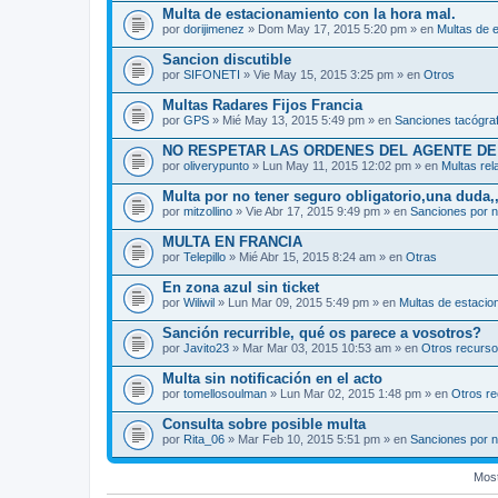
Multa de estacionamiento con la hora mal.
por
dorijimenez
» Dom May 17, 2015 5:20 pm » en
Multas de 
Sancion discutible
por
SIFONETI
» Vie May 15, 2015 3:25 pm » en
Otros
Multas Radares Fijos Francia
por
GPS
» Mié May 13, 2015 5:49 pm » en
Sanciones tacógra
NO RESPETAR LAS ORDENES DEL AGENTE DE
por
oliverypunto
» Lun May 11, 2015 12:02 pm » en
Multas rel
Multa por no tener seguro obligatorio,una duda,,
por
mitzollino
» Vie Abr 17, 2015 9:49 pm » en
Sanciones por n
MULTA EN FRANCIA
por
Telepillo
» Mié Abr 15, 2015 8:24 am » en
Otras
En zona azul sin ticket
por
Wiliwil
» Lun Mar 09, 2015 5:49 pm » en
Multas de estacio
Sanción recurrible, qué os parece a vosotros?
por
Javito23
» Mar Mar 03, 2015 10:53 am » en
Otros recurs
Multa sin notificación en el acto
por
tomellosoulman
» Lun Mar 02, 2015 1:48 pm » en
Otros r
Consulta sobre posible multa
por
Rita_06
» Mar Feb 10, 2015 5:51 pm » en
Sanciones por n
Most