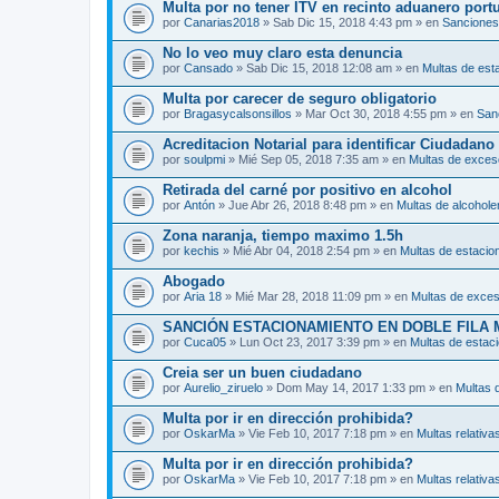
Multa por no tener ITV en recinto aduanero port
por
Canarias2018
» Sab Dic 15, 2018 4:43 pm » en
Sanciones
No lo veo muy claro esta denuncia
por
Cansado
» Sab Dic 15, 2018 12:08 am » en
Multas de est
Multa por carecer de seguro obligatorio
por
Bragasycalsonsillos
» Mar Oct 30, 2018 4:55 pm » en
San
Acreditacion Notarial para identificar Ciudadan
por
soulpmi
» Mié Sep 05, 2018 7:35 am » en
Multas de exces
Retirada del carné por positivo en alcohol
por
Antón
» Jue Abr 26, 2018 8:48 pm » en
Multas de alcohole
Zona naranja, tiempo maximo 1.5h
por
kechis
» Mié Abr 04, 2018 2:54 pm » en
Multas de estacio
Abogado
por
Aria 18
» Mié Mar 28, 2018 11:09 pm » en
Multas de exces
SANCIÓN ESTACIONAMIENTO EN DOBLE FILA 
por
Cuca05
» Lun Oct 23, 2017 3:39 pm » en
Multas de estac
Creia ser un buen ciudadano
por
Aurelio_ziruelo
» Dom May 14, 2017 1:33 pm » en
Multas 
Multa por ir en dirección prohibida?
por
OskarMa
» Vie Feb 10, 2017 7:18 pm » en
Multas relativa
Multa por ir en dirección prohibida?
por
OskarMa
» Vie Feb 10, 2017 7:18 pm » en
Multas relativa