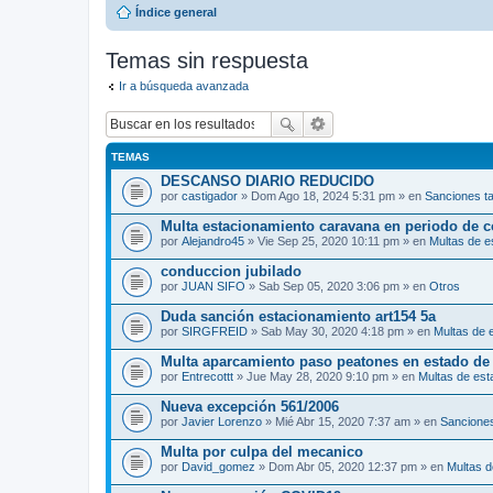
Índice general
Temas sin respuesta
Ir a búsqueda avanzada
TEMAS
DESCANSO DIARIO REDUCIDO
por
castigador
» Dom Ago 18, 2024 5:31 pm » en
Sanciones t
Multa estacionamiento caravana en periodo de 
por
Alejandro45
» Vie Sep 25, 2020 10:11 pm » en
Multas de e
conduccion jubilado
por
JUAN SIFO
» Sab Sep 05, 2020 3:06 pm » en
Otros
Duda sanción estacionamiento art154 5a
por
SIRGFREID
» Sab May 30, 2020 4:18 pm » en
Multas de 
Multa aparcamiento paso peatones en estado de
por
Entrecottt
» Jue May 28, 2020 9:10 pm » en
Multas de est
Nueva excepción 561/2006
por
Javier Lorenzo
» Mié Abr 15, 2020 7:37 am » en
Sanciones
Multa por culpa del mecanico
por
David_gomez
» Dom Abr 05, 2020 12:37 pm » en
Multas d