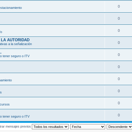
0
estacionamiento
0
0
fo
 LA AUTORIDAD
0
ativas a la señalización
,
0
o tener seguro o ITV
0
0
namiento
0
os
0
ecursos
0
o tener seguro o ITV
rar mensajes previos