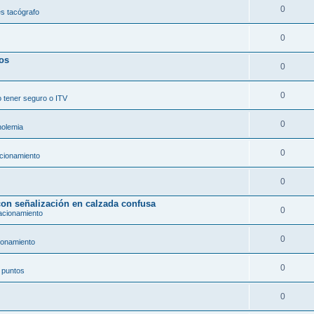
0
s tacógrafo
0
dos
0
0
 tener seguro o ITV
0
holemia
0
acionamiento
0
con señalización en calzada confusa
0
acionamiento
0
ionamiento
0
 puntos
0