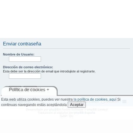
Enviar contraseña
Nombre de Usuario:
Dirección de correo electrónico:
Esta debe ser la dirección de email que introdujiste al registrarte.
Política de cookies +
Esta web utiliza cookies, puedes ver nuestra
la política de cookies, aquí
Si
Índice general
El Equipo
Usuarios
Aceptar
continuas navegando estás aceptándola
Desarrollado por
phpBB
® Forum Software © phpBB Limited
Traducción al español por
phpBB España
GZIP: On