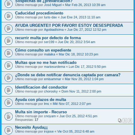
Sospechas de ¿prevaricación?
Último mensaje por
José Miguel
«
Mar Feb 26, 2013 10:39 am
Caducidad procedimiento
Último mensaje por
Iuris-dav
«
Jue Ene 24, 2013 11:10 am
AYUDA URGENTE!! POR FAVOR!! ESTOY DESESPERADA
Último mensaje por
Agobiadísima
«
Jue Dic 27, 2012 12:52 pm
recurrir multa por defecto de forma
Último mensaje por
ser199
«
Jue Dic 20, 2012 3:54 am
Cómo consulto un expediente
Último mensaje por
malaika
«
Mar Dic 18, 2012 10:23 pm
Multas que no me han notificado
Último mensaje por
mariosurdema
«
Lun Dic 17, 2012 5:50 pm
¿Donde se debe notificar denuncia captada por camara?
Último mensaje por
emisammar
«
Mar Nov 20, 2012 1:04 pm
Identificacion del conductor
Último mensaje por
chorosky
«
Dom Nov 11, 2012 2:00 pm
Ayuda con plazos de multa
Último mensaje por
lms
«
Mié Nov 07, 2012 2:07 pm
Multa sin importe - Recurso
Último mensaje por
cnoyam
«
Jue Oct 25, 2012 4:51 pm
Respuestas:
17
1
2
Necesito Ayuda¡¡¡
Último mensaje por
irsjose
«
Vie Oct 05, 2012 6:48 am