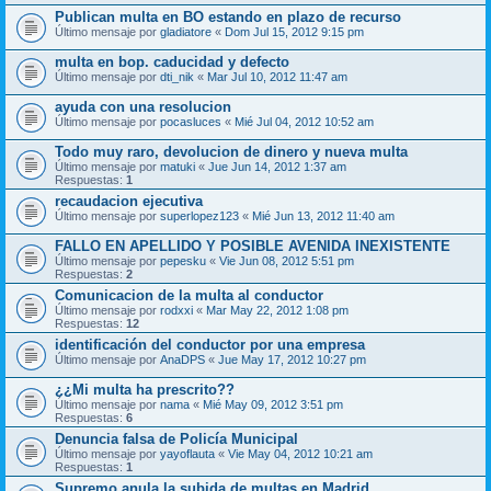
Publican multa en BO estando en plazo de recurso
Último mensaje por
gladiatore
«
Dom Jul 15, 2012 9:15 pm
multa en bop. caducidad y defecto
Último mensaje por
dti_nik
«
Mar Jul 10, 2012 11:47 am
ayuda con una resolucion
Último mensaje por
pocasluces
«
Mié Jul 04, 2012 10:52 am
Todo muy raro, devolucion de dinero y nueva multa
Último mensaje por
matuki
«
Jue Jun 14, 2012 1:37 am
Respuestas:
1
recaudacion ejecutiva
Último mensaje por
superlopez123
«
Mié Jun 13, 2012 11:40 am
FALLO EN APELLIDO Y POSIBLE AVENIDA INEXISTENTE
Último mensaje por
pepesku
«
Vie Jun 08, 2012 5:51 pm
Respuestas:
2
Comunicacion de la multa al conductor
Último mensaje por
rodxxi
«
Mar May 22, 2012 1:08 pm
Respuestas:
12
identificación del conductor por una empresa
Último mensaje por
AnaDPS
«
Jue May 17, 2012 10:27 pm
¿¿Mi multa ha prescrito??
Último mensaje por
nama
«
Mié May 09, 2012 3:51 pm
Respuestas:
6
Denuncia falsa de Policía Municipal
Último mensaje por
yayoflauta
«
Vie May 04, 2012 10:21 am
Respuestas:
1
Supremo anula la subida de multas en Madrid