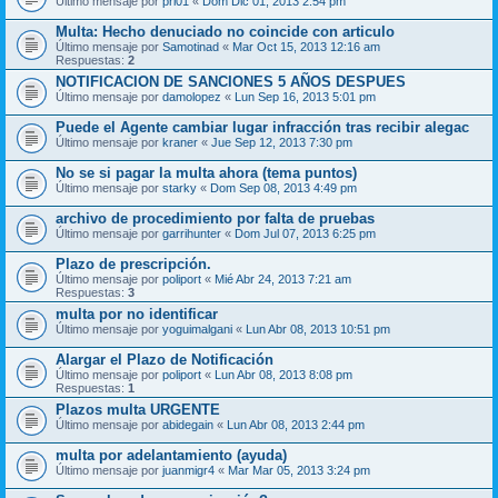
Último mensaje por
prl01
«
Dom Dic 01, 2013 2:54 pm
Multa: Hecho denuciado no coincide con articulo
Último mensaje por
Samotinad
«
Mar Oct 15, 2013 12:16 am
Respuestas:
2
NOTIFICACION DE SANCIONES 5 AÑOS DESPUES
Último mensaje por
damolopez
«
Lun Sep 16, 2013 5:01 pm
Puede el Agente cambiar lugar infracción tras recibir alegac
Último mensaje por
kraner
«
Jue Sep 12, 2013 7:30 pm
No se si pagar la multa ahora (tema puntos)
Último mensaje por
starky
«
Dom Sep 08, 2013 4:49 pm
archivo de procedimiento por falta de pruebas
Último mensaje por
garrihunter
«
Dom Jul 07, 2013 6:25 pm
Plazo de prescripción.
Último mensaje por
poliport
«
Mié Abr 24, 2013 7:21 am
Respuestas:
3
multa por no identificar
Último mensaje por
yoguimalgani
«
Lun Abr 08, 2013 10:51 pm
Alargar el Plazo de Notificación
Último mensaje por
poliport
«
Lun Abr 08, 2013 8:08 pm
Respuestas:
1
Plazos multa URGENTE
Último mensaje por
abidegain
«
Lun Abr 08, 2013 2:44 pm
multa por adelantamiento (ayuda)
Último mensaje por
juanmigr4
«
Mar Mar 05, 2013 3:24 pm