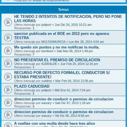
Publicado en
Multas de estacionamiento
Temas
HE TENIDO 2 INTENTOS DE NOTIFICACION, PERO NO PONE
LAS HORAS
Último mensaje por
poliport
«
Jue Dic 24, 2015 10:21 am
Respuestas:
1
sancion publicada en el BOE en 2012 pero no aparece
TESTRA
Último mensaje por
MULTASMURCIA
«
Lun Abr 28, 2014 4:04 am
Me quedo sin puntos y no me notifican la multa.
Último mensaje por
bombom
«
Sab Mar 08, 2014 1:49 pm
Respuestas:
7
NO PRESENTAR EL PREMISO DE CIRCULACION
Último mensaje por
IGARALDE
«
Jue Feb 20, 2014 12:16 pm
Respuestas:
1
RECURSO POR DEFECTO FORMA,EL CONDUCTOR Sí
ESTABA PRESENTE!
Último mensaje por
sublime
«
Mar Feb 04, 2014 12:06 pm
PLAZO CADUCIDAD
Último mensaje por
poliport
«
Mié Ene 01, 2014 7:54 pm
Respuestas:
2
direccion permiso de conducir o permiso de circulacion
Último mensaje por
wasary
«
Sab Dic 07, 2013 1:18 am
Respuestas:
2
direccion permiso de conducir o permiso de circulacion
Último mensaje por
wasary
«
Vie Dic 06, 2013 8:58 am
A vueltas con una multa desde hace tres años