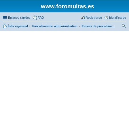
www.foromultas.es
Enlaces rápidos
FAQ
Registrarse
Identificarse
Índice general
Procedimiento admininistrativo
Errores de procedimiento, prescripción y caducidad
us
car