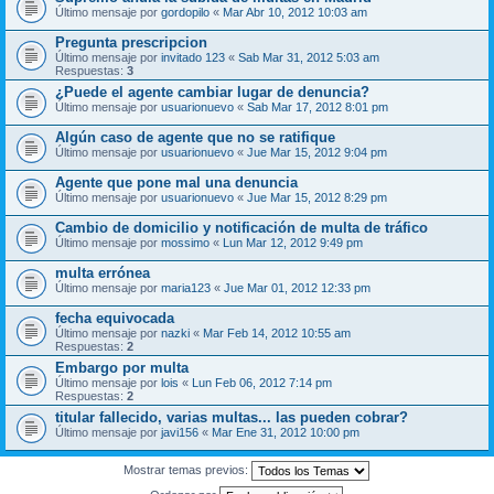
Último mensaje por
gordopilo
«
Mar Abr 10, 2012 10:03 am
Pregunta prescripcion
Último mensaje por
invitado 123
«
Sab Mar 31, 2012 5:03 am
Respuestas:
3
¿Puede el agente cambiar lugar de denuncia?
Último mensaje por
usuarionuevo
«
Sab Mar 17, 2012 8:01 pm
Algún caso de agente que no se ratifique
Último mensaje por
usuarionuevo
«
Jue Mar 15, 2012 9:04 pm
Agente que pone mal una denuncia
Último mensaje por
usuarionuevo
«
Jue Mar 15, 2012 8:29 pm
Cambio de domicilio y notificación de multa de tráfico
Último mensaje por
mossimo
«
Lun Mar 12, 2012 9:49 pm
multa errónea
Último mensaje por
maria123
«
Jue Mar 01, 2012 12:33 pm
fecha equivocada
Último mensaje por
nazki
«
Mar Feb 14, 2012 10:55 am
Respuestas:
2
Embargo por multa
Último mensaje por
lois
«
Lun Feb 06, 2012 7:14 pm
Respuestas:
2
titular fallecido, varias multas... las pueden cobrar?
Último mensaje por
javi156
«
Mar Ene 31, 2012 10:00 pm
Mostrar temas previos: