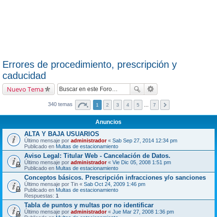
Errores de procedimiento, prescripción y
caducidad
Nuevo Tema
340 temas
1
2
3
4
5
…
7
Anuncios
ALTA Y BAJA USUARIOS
Último mensaje por
administrador
«
Sab Sep 27, 2014 12:34 pm
Publicado en
Multas de estacionamiento
Aviso Legal: Titular Web - Cancelación de Datos.
Último mensaje por
administrador
«
Vie Dic 05, 2008 1:51 pm
Publicado en
Multas de estacionamiento
Conceptos básicos. Prescripción infracciones y/o sanciones
Último mensaje por
Tin
«
Sab Oct 24, 2009 1:46 pm
Publicado en
Multas de estacionamiento
Respuestas:
1
Tabla de puntos y multas por no identificar
Último mensaje por
administrador
«
Jue Mar 27, 2008 1:36 pm