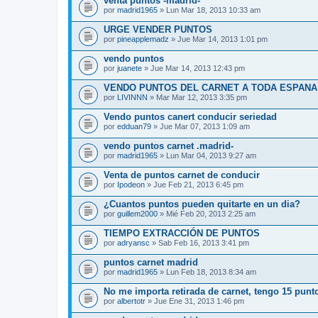
venta puntos -madrid-
por
madrid1965
» Lun Mar 18, 2013 10:33 am
URGE VENDER PUNTOS
por
pineapplemadz
» Jue Mar 14, 2013 1:01 pm
vendo puntos
por
juanete
» Jue Mar 14, 2013 12:43 pm
VENDO PUNTOS DEL CARNET A TODA ESPANA
por
LIVINNN
» Mar Mar 12, 2013 3:35 pm
Vendo puntos canert conducir seriedad
por
edduan79
» Jue Mar 07, 2013 1:09 am
vendo puntos carnet .madrid-
por
madrid1965
» Lun Mar 04, 2013 9:27 am
Venta de puntos carnet de conducir
por
Ipodeon
» Jue Feb 21, 2013 6:45 pm
¿Cuantos puntos pueden quitarte en un dia?
por
guillem2000
» Mié Feb 20, 2013 2:25 am
TIEMPO EXTRACCIÓN DE PUNTOS
por
adryansc
» Sab Feb 16, 2013 3:41 pm
puntos carnet madrid
por
madrid1965
» Lun Feb 18, 2013 8:34 am
No me importa retirada de carnet, tengo 15 punt
por
albertotr
» Jue Ene 31, 2013 1:46 pm