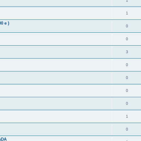
1
1
0 e )
0
0
3
0
0
0
0
1
0
ADA