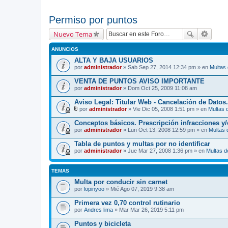
Permiso por puntos
Nuevo Tema
ANUNCIOS
ALTA Y BAJA USUARIOS
por
administrador
» Sab Sep 27, 2014 12:34 pm » en
Multas
VENTA DE PUNTOS AVISO IMPORTANTE
por
administrador
» Dom Oct 25, 2009 11:08 am
Aviso Legal: Titular Web - Cancelación de Datos.
por
administrador
» Vie Dic 05, 2008 1:51 pm » en
Multas 
A
d
Conceptos básicos. Prescripción infracciones y
j
por
administrador
» Lun Oct 13, 2008 12:59 pm » en
Multas 
u
n
Tabla de puntos y multas por no identificar
t
por
o
administrador
» Jue Mar 27, 2008 1:36 pm » en
Multas d
(
s
)
TEMAS
Multa por conducir sin carnet
por
lopinyoo
» Mié Ago 07, 2019 9:38 am
Primera vez 0,70 control rutinario
por
Andres lima
» Mar Mar 26, 2019 5:11 pm
Puntos y bicicleta