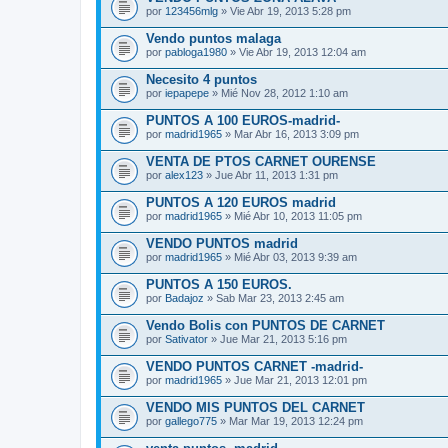
por
123456mlg
» Vie Abr 19, 2013 5:28 pm
Vendo puntos malaga
por
pabloga1980
» Vie Abr 19, 2013 12:04 am
Necesito 4 puntos
por
iepapepe
» Mié Nov 28, 2012 1:10 am
PUNTOS A 100 EUROS-madrid-
por
madrid1965
» Mar Abr 16, 2013 3:09 pm
VENTA DE PTOS CARNET OURENSE
por
alex123
» Jue Abr 11, 2013 1:31 pm
PUNTOS A 120 EUROS madrid
por
madrid1965
» Mié Abr 10, 2013 11:05 pm
VENDO PUNTOS madrid
por
madrid1965
» Mié Abr 03, 2013 9:39 am
PUNTOS A 150 EUROS.
por
Badajoz
» Sab Mar 23, 2013 2:45 am
Vendo Bolis con PUNTOS DE CARNET
por
Sativator
» Jue Mar 21, 2013 5:16 pm
VENDO PUNTOS CARNET -madrid-
por
madrid1965
» Jue Mar 21, 2013 12:01 pm
VENDO MIS PUNTOS DEL CARNET
por
gallego775
» Mar Mar 19, 2013 12:24 pm