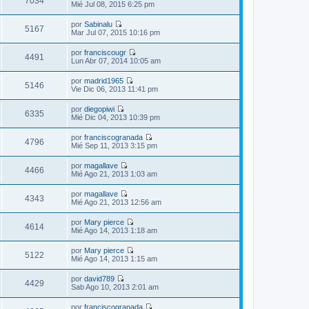
7034
a
V
Mié Jul 08, 2015 6:25 pm
m
l
j
e
o
t
e
r
m
por
Sabinalu
i
ú
5167
e
V
Mar Jul 07, 2015 10:16 pm
m
l
n
e
o
t
s
r
m
por
franciscougr
i
a
ú
4491
e
V
Lun Abr 07, 2014 10:05 am
m
j
l
n
e
o
e
t
s
r
m
por
madrid1965
i
a
ú
5146
e
V
Vie Dic 06, 2013 11:41 pm
m
j
l
n
e
o
e
t
s
r
m
por
diegopiwi
i
a
ú
6335
e
V
Mié Dic 04, 2013 10:39 pm
m
j
l
n
e
o
e
t
s
r
m
por
franciscogranada
i
a
ú
4796
e
V
Mié Sep 11, 2013 3:15 pm
m
j
l
n
e
o
e
t
s
r
m
por
magallave
i
a
ú
4466
e
V
Mié Ago 21, 2013 1:03 am
m
j
l
n
e
o
e
t
s
r
m
por
magallave
i
a
ú
4343
e
V
Mié Ago 21, 2013 12:56 am
m
j
l
n
e
o
e
t
s
r
m
por
Mary pierce
i
a
ú
4614
e
V
Mié Ago 14, 2013 1:18 am
m
j
l
n
e
o
e
t
s
r
m
por
Mary pierce
i
a
ú
5122
e
V
Mié Ago 14, 2013 1:15 am
m
j
l
n
e
o
e
t
s
r
m
por
david789
i
a
ú
4429
e
V
Sab Ago 10, 2013 2:01 am
m
j
l
n
e
o
e
t
s
r
m
por
franciscogranada
i
a