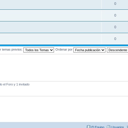
0
0
0
0
r temas previos:
Ordenar por
 el Foro y 1 invitado
El Equipo
Usuarios