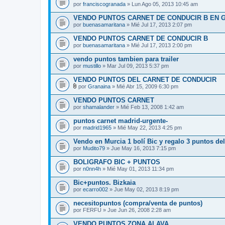
por
franciscogranada
» Lun Ago 05, 2013 10:45 am
VENDO PUNTOS CARNET DE CONDUCIR B EN 
por
buenasamaritana
» Mié Jul 17, 2013 2:07 pm
VENDO PUNTOS CARNET DE CONDUCIR B
por
buenasamaritana
» Mié Jul 17, 2013 2:00 pm
vendo puntos tambien para trailer
por
mustillo
» Mar Jul 09, 2013 5:37 pm
VENDO PUNTOS DEL CARNET DE CONDUCIR
por
Granaina
» Mié Abr 15, 2009 6:30 pm
A
d
VENDO PUNTOS CARNET
j
por
shamalander
» Mié Feb 13, 2008 1:42 am
u
n
puntos carnet madrid-urgente-
t
por
o
madrid1965
» Mié May 22, 2013 4:25 pm
(
s
Vendo en Murcia 1 bolí Bic y regalo 3 puntos del
)
por
Mudito79
» Jue May 16, 2013 7:15 pm
BOLIGRAFO BIC + PUNTOS
por
n0nn4h
» Mié May 01, 2013 11:34 pm
Bic+puntos. Bizkaia
por
ecarro002
» Jue May 02, 2013 8:19 pm
necesitopuntos (compra/venta de puntos)
por
FERFU
» Jue Jun 26, 2008 2:28 am
VENDO PUNTOS ZONA ALAVA