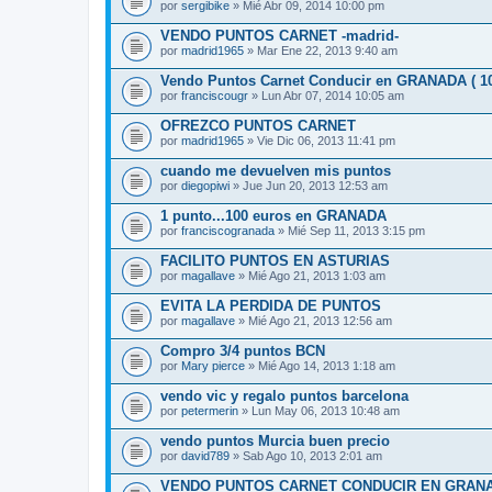
por
sergibike
» Mié Abr 09, 2014 10:00 pm
VENDO PUNTOS CARNET -madrid-
por
madrid1965
» Mar Ene 22, 2013 9:40 am
Vendo Puntos Carnet Conducir en GRANADA ( 10
por
franciscougr
» Lun Abr 07, 2014 10:05 am
OFREZCO PUNTOS CARNET
por
madrid1965
» Vie Dic 06, 2013 11:41 pm
cuando me devuelven mis puntos
por
diegopiwi
» Jue Jun 20, 2013 12:53 am
1 punto...100 euros en GRANADA
por
franciscogranada
» Mié Sep 11, 2013 3:15 pm
FACILITO PUNTOS EN ASTURIAS
por
magallave
» Mié Ago 21, 2013 1:03 am
EVITA LA PERDIDA DE PUNTOS
por
magallave
» Mié Ago 21, 2013 12:56 am
Compro 3/4 puntos BCN
por
Mary pierce
» Mié Ago 14, 2013 1:18 am
vendo vic y regalo puntos barcelona
por
petermerin
» Lun May 06, 2013 10:48 am
vendo puntos Murcia buen precio
por
david789
» Sab Ago 10, 2013 2:01 am
VENDO PUNTOS CARNET CONDUCIR EN GRAN