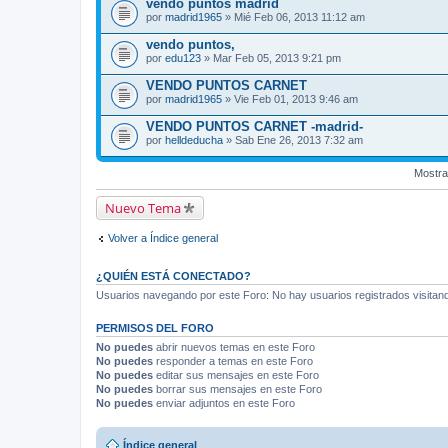
vendo puntos madrid
por
madrid1965
» Mié Feb 06, 2013 11:12 am
vendo puntos,
por
edu123
» Mar Feb 05, 2013 9:21 pm
VENDO PUNTOS CARNET
por
madrid1965
» Vie Feb 01, 2013 9:46 am
VENDO PUNTOS CARNET -madrid-
por
helldeducha
» Sab Ene 26, 2013 7:32 am
Mostra
Nuevo Tema
Volver a Índice general
¿QUIÉN ESTÁ CONECTADO?
Usuarios navegando por este Foro: No hay usuarios registrados visitando
PERMISOS DEL FORO
No puedes
abrir nuevos temas en este Foro
No puedes
responder a temas en este Foro
No puedes
editar sus mensajes en este Foro
No puedes
borrar sus mensajes en este Foro
No puedes
enviar adjuntos en este Foro
Índice general