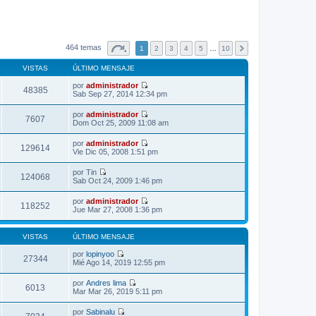
464 temas
1
2
3
4
5
…
10
VISTAS
ÚLTIMO MENSAJE
por
administrador
48385
V
Sab Sep 27, 2014 12:34 pm
e
r
por
administrador
ú
7607
V
Dom Oct 25, 2009 11:08 am
l
e
t
r
por
administrador
i
ú
129614
V
Vie Dic 05, 2008 1:51 pm
m
l
e
o
t
r
m
por
Tin
i
ú
124068
e
V
Sab Oct 24, 2009 1:46 pm
m
l
n
e
o
t
s
r
m
por
administrador
i
a
ú
118252
e
V
Jue Mar 27, 2008 1:36 pm
m
j
l
n
e
o
e
t
s
r
m
i
a
ú
e
VISTAS
ÚLTIMO MENSAJE
m
j
l
n
o
e
t
s
por
lopinyoo
m
27344
i
a
V
Mié Ago 14, 2019 12:55 pm
e
m
j
e
n
o
e
r
s
por
Andres lima
m
ú
6013
a
V
Mar Mar 26, 2019 5:11 pm
e
l
j
e
n
t
e
r
s
por
Sabinalu
i
ú