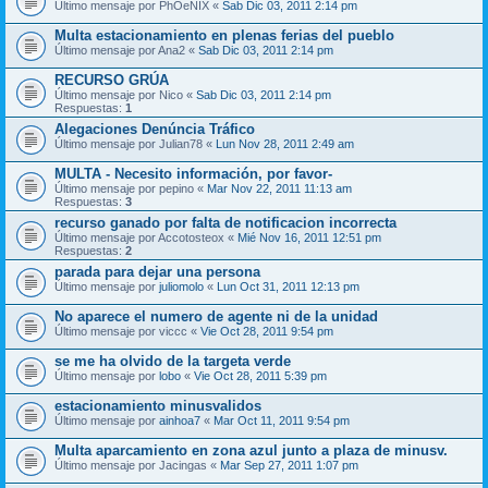
Último mensaje por
PhOeNIX
«
Sab Dic 03, 2011 2:14 pm
Multa estacionamiento en plenas ferias del pueblo
Último mensaje por
Ana2
«
Sab Dic 03, 2011 2:14 pm
RECURSO GRÚA
Último mensaje por
Nico
«
Sab Dic 03, 2011 2:14 pm
Respuestas:
1
Alegaciones Denúncia Tráfico
Último mensaje por
Julian78
«
Lun Nov 28, 2011 2:49 am
MULTA - Necesito información, por favor-
Último mensaje por
pepino
«
Mar Nov 22, 2011 11:13 am
Respuestas:
3
recurso ganado por falta de notificacion incorrecta
Último mensaje por
Accotosteox
«
Mié Nov 16, 2011 12:51 pm
Respuestas:
2
parada para dejar una persona
Último mensaje por
juliomolo
«
Lun Oct 31, 2011 12:13 pm
No aparece el numero de agente ni de la unidad
Último mensaje por
viccc
«
Vie Oct 28, 2011 9:54 pm
se me ha olvido de la targeta verde
Último mensaje por
lobo
«
Vie Oct 28, 2011 5:39 pm
estacionamiento minusvalidos
Último mensaje por
ainhoa7
«
Mar Oct 11, 2011 9:54 pm
Multa aparcamiento en zona azul junto a plaza de minusv.
Último mensaje por
Jacingas
«
Mar Sep 27, 2011 1:07 pm