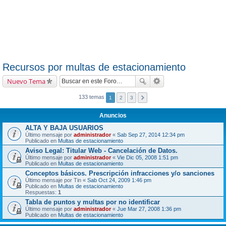
Recursos por multas de estacionamiento
Nuevo Tema
133 temas
1
2
3
Anuncios
ALTA Y BAJA USUARIOS
Último mensaje por
administrador
«
Sab Sep 27, 2014 12:34 pm
Publicado en
Multas de estacionamiento
Aviso Legal: Titular Web - Cancelación de Datos.
Último mensaje por
administrador
«
Vie Dic 05, 2008 1:51 pm
Publicado en
Multas de estacionamiento
Conceptos básicos. Prescripción infracciones y/o sanciones
Último mensaje por
Tin
«
Sab Oct 24, 2009 1:46 pm
Publicado en
Multas de estacionamiento
Respuestas:
1
Tabla de puntos y multas por no identificar
Último mensaje por
administrador
«
Jue Mar 27, 2008 1:36 pm
Publicado en
Multas de estacionamiento