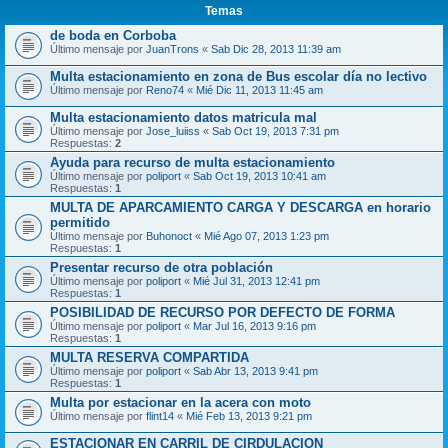
Temas
de boda en Corboba
Último mensaje por
JuanTrons
«
Sab Dic 28, 2013 11:39 am
Multa estacionamiento en zona de Bus escolar día no lectivo
Último mensaje por
Reno74
«
Mié Dic 11, 2013 11:45 am
Multa estacionamiento datos matricula mal
Último mensaje por
Jose_luiiss
«
Sab Oct 19, 2013 7:31 pm
Respuestas:
2
Ayuda para recurso de multa estacionamiento
Último mensaje por
poliport
«
Sab Oct 19, 2013 10:41 am
Respuestas:
1
MULTA DE APARCAMIENTO CARGA Y DESCARGA en horario
permitido
Último mensaje por
Buhonoct
«
Mié Ago 07, 2013 1:23 pm
Respuestas:
1
Presentar recurso de otra población
Último mensaje por
poliport
«
Mié Jul 31, 2013 12:41 pm
Respuestas:
1
POSIBILIDAD DE RECURSO POR DEFECTO DE FORMA
Último mensaje por
poliport
«
Mar Jul 16, 2013 9:16 pm
Respuestas:
1
MULTA RESERVA COMPARTIDA
Último mensaje por
poliport
«
Sab Abr 13, 2013 9:41 pm
Respuestas:
1
Multa por estacionar en la acera con moto
Último mensaje por
flint14
«
Mié Feb 13, 2013 9:21 pm
ESTACIONAR EN CARRIL DE CIRDULACION