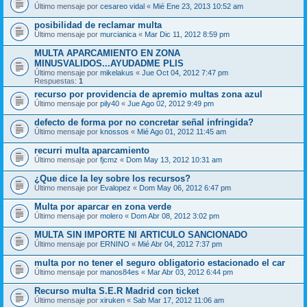
Último mensaje por
cesareo vidal
«
Mié Ene 23, 2013 10:52 am
posibilidad de reclamar multa
Último mensaje por
murcianica
«
Mar Dic 11, 2012 8:59 pm
MULTA APARCAMIENTO EN ZONA
MINUSVALIDOS...AYUDADME PLIS
Último mensaje por
mikelakus
«
Jue Oct 04, 2012 7:47 pm
Respuestas:
1
recurso por providencia de apremio multas zona azul
Último mensaje por
pily40
«
Jue Ago 02, 2012 9:49 pm
defecto de forma por no concretar señal infringida?
Último mensaje por
knossos
«
Mié Ago 01, 2012 11:45 am
recurri multa aparcamiento
Último mensaje por
fjcmz
«
Dom May 13, 2012 10:31 am
¿Que dice la ley sobre los recursos?
Último mensaje por
Evalopez
«
Dom May 06, 2012 6:47 pm
Multa por aparcar en zona verde
Último mensaje por
molero
«
Dom Abr 08, 2012 3:02 pm
MULTA SIN IMPORTE NI ARTICULO SANCIONADO
Último mensaje por
ERNINO
«
Mié Abr 04, 2012 7:37 pm
multa por no tener el seguro obligatorio estacionado el car
Último mensaje por
manos84es
«
Mar Abr 03, 2012 6:44 pm
Recurso multa S.E.R Madrid con ticket
Último mensaje por
xiruken
«
Sab Mar 17, 2012 11:06 am