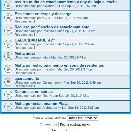
recurro multa de estacionamiento y doy de baja al coche
Último mensaje por
alejandra
«
Lun Sep 26, 2011 2:57 pm
Estacionar en carga y descarga
Último mensaje por
YO
«
Jue Sep 22, 2011 7:36 pm
Respuestas:
1
Recurso por Sancion de estacionamiento
Último mensaje por
Invitado
«
Mié Sep 21, 2011 11:33 am
Respuestas:
2
CADUCIDAD MULTA??
Último mensaje por
Invitado
«
Mié Sep 21, 2011 8:28 am
Respuestas:
1
Multa moto
Último mensaje por
jotu
«
Mar Sep 20, 2011 9:44 pm
Multa por estacionamiento en zona de residentes
Último mensaje por
Invitado
«
Mar Sep 20, 2011 3:43 pm
Respuestas:
1
aparcamiento
Último mensaje por
Currochachi
«
Mar Sep 20, 2011 5:49 am
Respuestas:
1
Denuncias no ciertas
Último mensaje por
Resi
«
Lun Sep 19, 2011 10:42 am
Multa por estacionar en Playa
Último mensaje por
Andresolari
«
Lun Sep 19, 2011 8:07 am
Mostrar temas previos:
Ordenar por