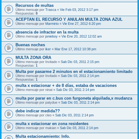
Recursos de multas
Último mensaje por
Trasca
«
Vie Feb 03, 2012 3:17 pm
Respuestas:
8
ACEPTAN EL RECURSO Y ANULAN MULTA ZONA AZUL
Último mensaje por
Marmirto
«
Vie Ene 27, 2012 6:20 pm
absencia de infractor en la multa
Último mensaje por
jonieboy
«
Vie Ene 20, 2012 12:02 am
Buenas noches
Último mensaje por
iker
«
Mar Ene 17, 2012 10:38 pm
MULTA ZONA ORA
Último mensaje por
Invitado
«
Sab Dic 03, 2011 2:15 pm
Respuestas:
1
Multa por pasarme 2 minutos en el estacionamiento limitado
Último mensaje por
Invitado
«
Sab Dic 03, 2011 2:14 pm
Respuestas:
1
multa x estacionar + de 8 días, estaba de vacaciones
Último mensaje por
ninat
«
Sab Dic 03, 2011 2:14 pm
multa por parar en c.bus con furgoneta alquilada,x mudanza
Último mensaje por
patydue
«
Sab Dic 03, 2011 2:14 pm
debe indicar medida??
Último mensaje por
cleo
«
Sab Dic 03, 2011 2:14 pm
multa x estacionar en zona residentes
Último mensaje por
makian
«
Sab Dic 03, 2011 2:14 pm
Multa estacionamiento: Info.