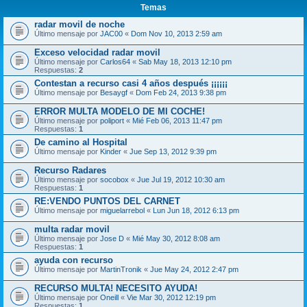
Temas
radar movil de noche
Último mensaje por
JAC00
«
Dom Nov 10, 2013 2:59 am
Exceso velocidad radar movil
Último mensaje por
Carlos64
«
Sab May 18, 2013 12:10 pm
Respuestas:
2
Contestan a recurso casi 4 años después ¡¡¡¡¡¡
Último mensaje por
Besaygf
«
Dom Feb 24, 2013 9:38 pm
ERROR MULTA MODELO DE MI COCHE!
Último mensaje por
poliport
«
Mié Feb 06, 2013 11:47 pm
Respuestas:
1
De camino al Hospital
Último mensaje por
Kinder
«
Jue Sep 13, 2012 9:39 pm
Recurso Radares
Último mensaje por
socobox
«
Jue Jul 19, 2012 10:30 am
Respuestas:
1
RE:VENDO PUNTOS DEL CARNET
Último mensaje por
miguelarrebol
«
Lun Jun 18, 2012 6:13 pm
multa radar movil
Último mensaje por
Jose D
«
Mié May 30, 2012 8:08 am
Respuestas:
1
ayuda con recurso
Último mensaje por
MartinTronik
«
Jue May 24, 2012 2:47 pm
RECURSO MULTA! NECESITO AYUDA!
Último mensaje por
Oneill
«
Vie Mar 30, 2012 12:19 pm
Respuestas:
1