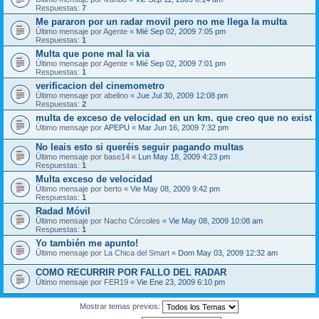
Respuestas:
7
Me pararon por un radar movil pero no me llega la multa
Último mensaje por
Agente
«
Mié Sep 02, 2009 7:05 pm
Respuestas:
1
Multa que pone mal la via
Último mensaje por
Agente
«
Mié Sep 02, 2009 7:01 pm
Respuestas:
1
verificacion del cinemometro
Último mensaje por
abelino
«
Jue Jul 30, 2009 12:08 pm
Respuestas:
2
multa de exceso de velocidad en un km. que creo que no exist
Último mensaje por
APEPU
«
Mar Jun 16, 2009 7:32 pm
No leais esto si queréis seguir pagando multas
Último mensaje por
base14
«
Lun May 18, 2009 4:23 pm
Respuestas:
1
Multa exceso de velocidad
Último mensaje por
berto
«
Vie May 08, 2009 9:42 pm
Respuestas:
1
Radad Móvil
Último mensaje por
Nacho Córcoles
«
Vie May 08, 2009 10:08 am
Respuestas:
1
Yo también me apunto!
Último mensaje por
La Chica del Smart
«
Dom May 03, 2009 12:32 am
COMO RECURRIR POR FALLO DEL RADAR
Último mensaje por
FER19
«
Vie Ene 23, 2009 6:10 pm
Mostrar temas previos: