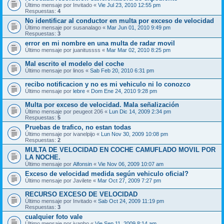
Último mensaje por
Invitado
«
Vie Jul 23, 2010 12:55 pm
Respuestas:
4
No identificar al conductor en multa por exceso de velocidad
Último mensaje por
susanalago
«
Mar Jun 01, 2010 9:49 pm
Respuestas:
3
error en mi nombre en una multa de radar movil
Último mensaje por
juanitussss
«
Mar Mar 02, 2010 8:25 pm
Mal escrito el modelo del coche
Último mensaje por
linos
«
Sab Feb 20, 2010 6:31 pm
recibo notificacion y no es mi vehiculo ni lo conozco
Último mensaje por
lebre
«
Dom Ene 24, 2010 9:28 pm
Multa por exceso de velocidad. Mala señalización
Último mensaje por
peugeot 206
«
Lun Dic 14, 2009 2:34 pm
Respuestas:
5
Pruebas de trafico, no estan todas
Último mensaje por
ivanelpijo
«
Lun Nov 30, 2009 10:08 pm
Respuestas:
2
MULTA DE VELOCIDAD EN COCHE CAMUFLADO MOVIL POR
LA NOCHE.
Último mensaje por
Alfonsin
«
Vie Nov 06, 2009 10:07 am
Exceso de velocidad medida según vehiculo oficial?
Último mensaje por
Javilete
«
Mar Oct 27, 2009 7:27 pm
RECURSO EXCESO DE VELOCIDAD
Último mensaje por
Invitado
«
Sab Oct 24, 2009 11:19 pm
Respuestas:
3
cualquier foto vale
Último mensaje por
ivanbo
«
Vie Sep 11, 2009 8:14 am