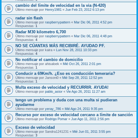
cambio del límite de velocidad en la via (N-420)
Último mensaje por
Henry1981
«
Jue Feb 23, 2012 6:13 pm
radar sin flash
Último mensaje por
raspberrypattern
«
Mar Dic 06, 2011 4:52 pm
Respuestas:
1
Radar M30 kilometro 6,700
Último mensaje por
raspberrypattern
«
Mar Dic 06, 2011 4:48 pm
Respuestas:
4
NO SE CÚANTAS MÁS RECIBIRÉ. AYUDAO PF.
Último mensaje por
kaira
«
Lun Nov 28, 2011 10:33 pm
Respuestas:
4
No notificar el cambio de domicilio
Último mensaje por
ahisaloek
«
Mié Oct 26, 2011 2:01 pm
Respuestas:
1
Conducir a 69Km/h. ¿Eso es conducción temeraria?
Último mensaje por
Jansoni0
«
Mié Sep 28, 2011 12:52 pm
Respuestas:
1
Multa exceso de velocidad y RECURRIR. AYUDA!
Último mensaje por
pablo_astor
«
Vie Ago 26, 2011 11:27 am
tengo un problema y duda con una multa si pudieran
ayudarme
Último mensaje por
yeray_786
«
Mié Ago 24, 2011 9:35 pm
Recurso por exceso de velocidad cercano a límite de sanción
Último mensaje por
Rodrigo Pomar
«
Jue Ago 11, 2011 2:56 pm
Exceso de velocidad
Último mensaje por
Sandra1241231
«
Mié Jun 01, 2011 3:55 pm
Respuestas:
3