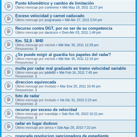
Punto kilométrico y cambio de limitación
Último mensaje por
contremo
«
Mié May 18, 2011 11:27 pm
Exceso velocidad y carnet caducado
Último mensaje por
jsegranada
«
Mié Abr 27, 2011 5:54 pm
Recurso contra DGT, por no ser de su competencia
Último mensaje por
davizuco
«
Dom Abr 03, 2011 1:49 pm
Km. 52,8 - M40
Último mensaje por
micheli
«
Mié Mar 30, 2011 12:28 pm
Respuestas:
3
¿Se puede exigir al guardia los papeles del radar?
Último mensaje por
micheli
«
Mié Mar 30, 2011 12:19 pm
Respuestas:
1
multa por radar mal graduado en tramo velocidad variable
Último mensaje por
jabibi86
«
Mié Feb 16, 2011 7:45 am
Respuestas:
1
direccion equivocada
Último mensaje por
Invitado
«
Mar Ene 25, 2011 10:45 pm
Respuestas:
1
foto de radar
Último mensaje por
Invitado
«
Vie Dic 31, 2010 2:23 am
Respuestas:
2
recurso por exceso de velocidad
Último mensaje por
ivanelpijo
«
Sab Nov 06, 2010 10:22 pm
Respuestas:
2
radar en lugar dudoso
Último mensaje por
aimsa
«
Sab Ago 28, 2010 7:22 pm
rovocada resolucion sancionadora de expediente