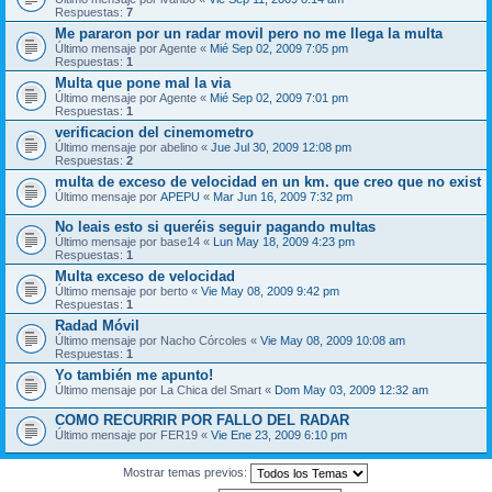
Respuestas:
7
Me pararon por un radar movil pero no me llega la multa
Último mensaje por
Agente
«
Mié Sep 02, 2009 7:05 pm
Respuestas:
1
Multa que pone mal la via
Último mensaje por
Agente
«
Mié Sep 02, 2009 7:01 pm
Respuestas:
1
verificacion del cinemometro
Último mensaje por
abelino
«
Jue Jul 30, 2009 12:08 pm
Respuestas:
2
multa de exceso de velocidad en un km. que creo que no exist
Último mensaje por
APEPU
«
Mar Jun 16, 2009 7:32 pm
No leais esto si queréis seguir pagando multas
Último mensaje por
base14
«
Lun May 18, 2009 4:23 pm
Respuestas:
1
Multa exceso de velocidad
Último mensaje por
berto
«
Vie May 08, 2009 9:42 pm
Respuestas:
1
Radad Móvil
Último mensaje por
Nacho Córcoles
«
Vie May 08, 2009 10:08 am
Respuestas:
1
Yo también me apunto!
Último mensaje por
La Chica del Smart
«
Dom May 03, 2009 12:32 am
COMO RECURRIR POR FALLO DEL RADAR
Último mensaje por
FER19
«
Vie Ene 23, 2009 6:10 pm
Mostrar temas previos: