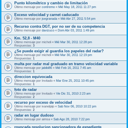
Punto kilométrico y cambio de limitación
Último mensaje por
contremo
«
Mié May 18, 2011 11:27 pm
Exceso velocidad y carnet caducado
Último mensaje por
jsegranada
«
Mié Abr 27, 2011 5:54 pm
Recurso contra DGT, por no ser de su competencia
Último mensaje por
davizuco
«
Dom Abr 03, 2011 1:49 pm
Km. 52,8 - M40
Último mensaje por
micheli
«
Mié Mar 30, 2011 12:28 pm
Respuestas:
3
¿Se puede exigir al guardia los papeles del radar?
Último mensaje por
micheli
«
Mié Mar 30, 2011 12:19 pm
Respuestas:
1
multa por radar mal graduado en tramo velocidad variable
Último mensaje por
jabibi86
«
Mié Feb 16, 2011 7:45 am
Respuestas:
1
direccion equivocada
Último mensaje por
Invitado
«
Mar Ene 25, 2011 10:45 pm
Respuestas:
1
foto de radar
Último mensaje por
Invitado
«
Vie Dic 31, 2010 2:23 am
Respuestas:
2
recurso por exceso de velocidad
Último mensaje por
ivanelpijo
«
Sab Nov 06, 2010 10:22 pm
Respuestas:
2
radar en lugar dudoso
Último mensaje por
aimsa
«
Sab Ago 28, 2010 7:22 pm
rovocada resolucion sancionadora de expediente