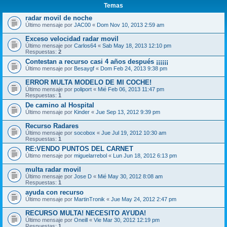
Temas
radar movil de noche
Último mensaje por
JAC00
«
Dom Nov 10, 2013 2:59 am
Exceso velocidad radar movil
Último mensaje por
Carlos64
«
Sab May 18, 2013 12:10 pm
Respuestas:
2
Contestan a recurso casi 4 años después ¡¡¡¡¡¡
Último mensaje por
Besaygf
«
Dom Feb 24, 2013 9:38 pm
ERROR MULTA MODELO DE MI COCHE!
Último mensaje por
poliport
«
Mié Feb 06, 2013 11:47 pm
Respuestas:
1
De camino al Hospital
Último mensaje por
Kinder
«
Jue Sep 13, 2012 9:39 pm
Recurso Radares
Último mensaje por
socobox
«
Jue Jul 19, 2012 10:30 am
Respuestas:
1
RE:VENDO PUNTOS DEL CARNET
Último mensaje por
miguelarrebol
«
Lun Jun 18, 2012 6:13 pm
multa radar movil
Último mensaje por
Jose D
«
Mié May 30, 2012 8:08 am
Respuestas:
1
ayuda con recurso
Último mensaje por
MartinTronik
«
Jue May 24, 2012 2:47 pm
RECURSO MULTA! NECESITO AYUDA!
Último mensaje por
Oneill
«
Vie Mar 30, 2012 12:19 pm
Respuestas:
1