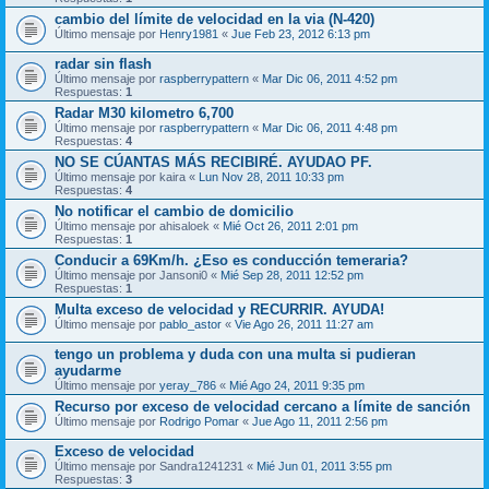
cambio del límite de velocidad en la via (N-420)
Último mensaje por
Henry1981
«
Jue Feb 23, 2012 6:13 pm
radar sin flash
Último mensaje por
raspberrypattern
«
Mar Dic 06, 2011 4:52 pm
Respuestas:
1
Radar M30 kilometro 6,700
Último mensaje por
raspberrypattern
«
Mar Dic 06, 2011 4:48 pm
Respuestas:
4
NO SE CÚANTAS MÁS RECIBIRÉ. AYUDAO PF.
Último mensaje por
kaira
«
Lun Nov 28, 2011 10:33 pm
Respuestas:
4
No notificar el cambio de domicilio
Último mensaje por
ahisaloek
«
Mié Oct 26, 2011 2:01 pm
Respuestas:
1
Conducir a 69Km/h. ¿Eso es conducción temeraria?
Último mensaje por
Jansoni0
«
Mié Sep 28, 2011 12:52 pm
Respuestas:
1
Multa exceso de velocidad y RECURRIR. AYUDA!
Último mensaje por
pablo_astor
«
Vie Ago 26, 2011 11:27 am
tengo un problema y duda con una multa si pudieran
ayudarme
Último mensaje por
yeray_786
«
Mié Ago 24, 2011 9:35 pm
Recurso por exceso de velocidad cercano a límite de sanción
Último mensaje por
Rodrigo Pomar
«
Jue Ago 11, 2011 2:56 pm
Exceso de velocidad
Último mensaje por
Sandra1241231
«
Mié Jun 01, 2011 3:55 pm
Respuestas:
3