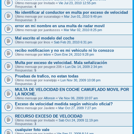
Último mensaje por
Invitado
«
Vie Jul 23, 2010 12:55 pm
Respuestas:
4
No identificar al conductor en multa por exceso de velocidad
Último mensaje por
susanalago
«
Mar Jun 01, 2010 9:49 pm
Respuestas:
3
error en mi nombre en una multa de radar movil
Último mensaje por
juanitussss
«
Mar Mar 02, 2010 8:25 pm
Mal escrito el modelo del coche
Último mensaje por
linos
«
Sab Feb 20, 2010 6:31 pm
recibo notificacion y no es mi vehiculo ni lo conozco
Último mensaje por
lebre
«
Dom Ene 24, 2010 9:28 pm
Multa por exceso de velocidad. Mala señalización
Último mensaje por
peugeot 206
«
Lun Dic 14, 2009 2:34 pm
Respuestas:
5
Pruebas de trafico, no estan todas
Último mensaje por
ivanelpijo
«
Lun Nov 30, 2009 10:08 pm
Respuestas:
2
MULTA DE VELOCIDAD EN COCHE CAMUFLADO MOVIL POR
LA NOCHE.
Último mensaje por
Alfonsin
«
Vie Nov 06, 2009 10:07 am
Exceso de velocidad medida según vehiculo oficial?
Último mensaje por
Javilete
«
Mar Oct 27, 2009 7:27 pm
RECURSO EXCESO DE VELOCIDAD
Último mensaje por
Invitado
«
Sab Oct 24, 2009 11:19 pm
Respuestas:
3
cualquier foto vale
Último mensaje por
ivanbo
«
Vie Sep 11, 2009 8:14 am