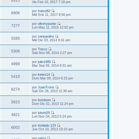
6315
e
V
Vie Feb 10, 2017 7:18 pm
m
l
n
e
o
t
s
r
m
por
Iratxo82
i
a
ú
6906
e
V
Mié Ene 11, 2017 8:56 pm
m
j
l
n
e
o
e
t
s
r
m
por
oliverypunto
i
a
ú
7277
e
V
Lun May 11, 2015 12:02 pm
m
j
l
n
e
o
e
t
s
r
m
por
sanpaulino
i
a
ú
5585
e
V
Mié Dic 03, 2014 9:41 am
m
j
l
n
e
o
e
t
s
r
m
por
Tosco
i
a
ú
5308
e
V
Sab Nov 08, 2014 2:27 pm
m
j
l
n
e
o
e
t
s
r
m
por
julio1980
i
a
ú
4999
e
V
Mar Sep 09, 2014 8:31 am
m
j
l
n
e
o
e
t
s
r
m
por
ketes14
i
a
ú
5410
e
V
Dom Mar 09, 2014 8:33 pm
m
j
l
n
e
o
e
t
s
r
m
por
JuanTrons
i
a
ú
8274
e
V
Sab Dic 28, 2013 11:38 am
m
j
l
n
e
o
e
t
s
r
m
por
bombom
i
a
ú
5823
e
V
Dom Dic 01, 2013 11:24 pm
m
j
l
n
e
o
e
t
s
r
m
por
luismi29
i
a
ú
4821
e
V
Lun Nov 04, 2013 5:24 pm
m
j
l
n
e
o
e
t
s
r
m
por
invitado 123
i
a
ú
6002
e
V
Jue Oct 10, 2013 10:10 am
m
j
l
n
e
o
e
t
s
r
m
por
yaiza
i
a