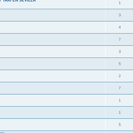
 TAXI EN SEVILLA
1
3
4
7
3
5
2
7
1
1
5