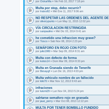
por
OskarMa
» Vie Feb 10, 2017 7:18 pm
Multa por stop, debo recurrir?
por
Iratxo82
» Mié Ene 11, 2017 9:06 am
NO RESPETAR LAS ORDENES DEL AGENTE DE
por
oliverypunto
» Lun May 11, 2015 12:02 pm
VÍA CIRCULACION RESTRINGIDA
por
sanpaulino
» Mié Dic 03, 2014 9:41 am
he cometido una infraccion muy grave?
por
Tosco
» Sab Nov 08, 2014 2:23 pm
SEMÁFORO EN ROJO CON FOTO
por
julio1980
» Mar Sep 09, 2014 8:31 am
Multa con defecto de forma
por
ketes14
» Dom Mar 09, 2014 8:33 pm
Multa en Granada siendo de Tenerife
por
Besaygf
» Lun Dic 16, 2013 4:03 pm
Multa vehiculo nombre de un fallecido
por
lele70
» Mar Nov 12, 2013 9:43 am
infraciones
por
luismi29
» Lun Nov 04, 2013 5:24 pm
salrtarse semaforo rojo en granada
por
jaue_perry
» Mar Oct 08, 2013 12:22 pm
MULTA POR TENER BOMBILLO FUNDIDO