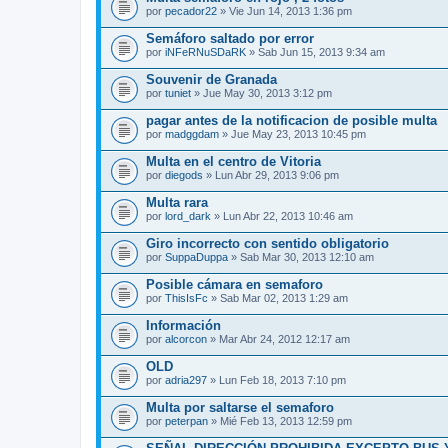
por
pecador22
» Vie Jun 14, 2013 1:36 pm
Semáforo saltado por error
por
iNFeRNuSDaRK
» Sab Jun 15, 2013 9:34 am
Souvenir de Granada
por
tuniet
» Jue May 30, 2013 3:12 pm
pagar antes de la notificacion de posible multa
por
madggdam
» Jue May 23, 2013 10:45 pm
Multa en el centro de Vitoria
por
diegods
» Lun Abr 29, 2013 9:06 pm
Multa rara
por
lord_dark
» Lun Abr 22, 2013 10:46 am
Giro incorrecto con sentido obligatorio
por
SuppaDuppa
» Sab Mar 30, 2013 12:10 am
Posible cámara en semaforo
por
ThisIsFc
» Sab Mar 02, 2013 1:29 am
Información
por
alcorcon
» Mar Abr 24, 2012 12:17 am
OLD
por
adria297
» Lun Feb 18, 2013 7:10 pm
Multa por saltarse el semaforo
por
peterpan
» Mié Feb 13, 2013 12:59 pm