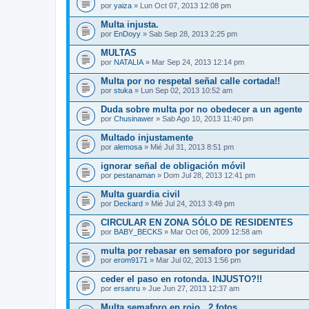
por
yaiza
» Lun Oct 07, 2013 12:08 pm
Multa injusta.
por
EnDoyy
» Sab Sep 28, 2013 2:25 pm
MULTAS
por
NATALIA
» Mar Sep 24, 2013 12:14 pm
Multa por no respetal señal calle cortada!!
por
stuka
» Lun Sep 02, 2013 10:52 am
Duda sobre multa por no obedecer a un agente
por
Chusinawer
» Sab Ago 10, 2013 11:40 pm
Multado injustamente
por
alemosa
» Mié Jul 31, 2013 8:51 pm
ignorar señal de obligación móvil
por
pestanaman
» Dom Jul 28, 2013 12:41 pm
Multa guardia civil
por
Deckard
» Mié Jul 24, 2013 3:49 pm
CIRCULAR EN ZONA SÓLO DE RESIDENTES
por
BABY_BECKS
» Mar Oct 06, 2009 12:58 am
multa por rebasar en semaforo por seguridad
por
erom9171
» Mar Jul 02, 2013 1:56 pm
ceder el paso en rotonda. INJUSTO?!!
por
ersanru
» Jue Jun 27, 2013 12:37 am
Multa semaforo en rojo , 2 fotos