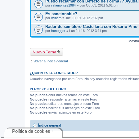
Puedo reclamar con Defecto de Forma?? Ayuda!!
por
rafamontes1984
» Lun Oct 03, 2011 5:01 pm
Es sancionable?
por
wilhem
» Jue Jul 19, 2012 7:02 pm
Radar de semáforo Castellana con Rosario Pino 
por
honegger
» Lun Jul 16, 2012 3:11 pm
Mostra
Nuevo Tema
Volver a Índice general
¿QUIÉN ESTÁ CONECTADO?
Usuarios navegando por este Foro: No hay usuarios registrados visitando
PERMISOS DEL FORO
No puedes
abrir nuevos temas en este Foro
No puedes
responder a temas en este Foro
No puedes
editar sus mensajes en este Foro
No puedes
borrar sus mensajes en este Foro
No puedes
enviar adjuntos en este Foro
Índice general
Política de cookies +