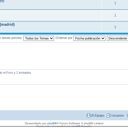
!!!
7
1
(madrid)
1
r temas previos:
Ordenar por
 el Foro y 2 invitados
El Equipo
Usuarios
Desarrollado por
phpBB
® Forum Software © phpBB Limited
Traducción al español por
phpBB España