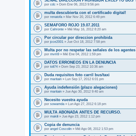
SEÑAL DIRECCIÓN PROHIBIDA EXCEPTO BUS Y
por
cdc
» Dom Ene 06, 2013 9:56 pm
multa descubierta con el certificado digital!
por
renatofa
» Mar Nov 20, 2012 6:49 pm
SEMAFORO ROJO 19.07.2011
por
Cahronte
» Mié May 16, 2012 8:20 am
Por circular por direccion prohibida
por
jcce2001
» Jue Oct 18, 2012 7:58 pm
Multa por no respetar las señales de los agentes
por
mvm9
» Mié Ene 04, 2012 1:59 pm
DATOS ERRONEOS EN LA DENUNCIA
por
toli74
» Dom Sep 23, 2012 10:36 am
Duda requisitos foto carril bus/taxi
por
maritain
» Lun Sep 17, 2012 6:01 pm
Ayuda indefensión (plazo alegaciones)
por
maritain
» Jue Ago 30, 2012 9:40 am
Necesito vuestra ayuda
por
sowamda
» Lun Ago 27, 2012 6:18 pm
MULTA ABONADA ANTES DE RECURSO.
por
makili
» Jue Ago 23, 2012 1:12 pm
Copia de denuncia
por
angel Coscolin
» Mié Ago 08, 2012 1:53 pm