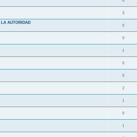
0
3
 LA AUTORIDAD
0
0
1
0
0
2
1
0
1