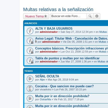
Multas relativas a la señalización
Nuevo Tema
ANUNCIOS
ALTA Y BAJA USUARIOS
por
administrador
» Sab Sep 27, 2014 12:34 pm » en
Multas
Aviso Legal: Titular Web - Cancelación de Datos.
por
administrador
» Vie Dic 05, 2008 1:51 pm » en
Multas 
A
d
Conceptos básicos. Prescripción infracciones y
j
por
administrador
» Lun Oct 13, 2008 12:59 pm » en
Multas 
u
n
Tabla de puntos y multas por no identificar
t
por
o
administrador
» Jue Mar 27, 2008 1:36 pm » en
Multas d
(
s
)
TEMAS
SEÑAL OCULTA
por
Alpe
» Mar Ago 28, 2018 9:04 am
Cocaina - Que sancion me puede caer?
por
vivaelvino
» Lun Feb 26, 2007 10:15 pm
Multa por ir en dirección prohibida?
por
OskarMa
» Vie Feb 10, 2017 7:18 pm
Multa por ir en dirección prohibida?