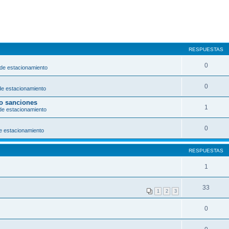
RESPUESTAS
0
 de estacionamiento
0
de estacionamiento
/o sanciones
1
de estacionamiento
0
e estacionamiento
RESPUESTAS
1
33
1
2
3
0