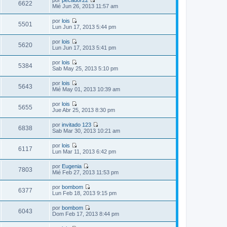
a
ú
6622
e
V
Mié Jun 26, 2013 11:57 am
m
j
l
n
e
o
e
t
s
r
m
por
lois
i
a
ú
5501
e
V
Lun Jun 17, 2013 5:44 pm
m
j
l
n
e
o
e
t
s
r
m
por
lois
i
a
ú
5620
e
V
Lun Jun 17, 2013 5:41 pm
m
j
l
n
e
o
e
t
s
r
m
por
lois
i
a
ú
5384
e
V
Sab May 25, 2013 5:10 pm
m
j
l
n
e
o
e
t
s
r
m
por
lois
i
a
ú
5643
e
V
Mié May 01, 2013 10:39 am
m
j
l
n
e
o
e
t
s
r
m
por
lois
i
a
ú
5655
e
V
Jue Abr 25, 2013 8:30 pm
m
j
l
n
e
o
e
t
s
r
m
por
invitado 123
i
a
ú
6838
e
V
Sab Mar 30, 2013 10:21 am
m
j
l
n
e
o
e
t
s
r
m
por
lois
i
a
ú
6117
e
V
Lun Mar 11, 2013 6:42 pm
m
j
l
n
e
o
e
t
s
r
m
por
Eugenia
i
a
ú
7803
e
V
Mié Feb 27, 2013 11:53 pm
m
j
l
n
e
o
e
t
s
r
m
por
bombom
i
a
ú
6377
e
V
Lun Feb 18, 2013 9:15 pm
m
j
l
n
e
o
e
t
s
r
m
por
bombom
i
a
ú
6043
e
V
Dom Feb 17, 2013 8:44 pm
m
j
l
n
e
o
e
t
s
r
m