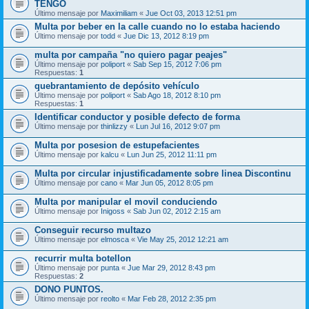
TENGO
Último mensaje por
Maximiliam
«
Jue Oct 03, 2013 12:51 pm
Multa por beber en la calle cuando no lo estaba haciendo
Último mensaje por
todd
«
Jue Dic 13, 2012 8:19 pm
multa por campaña "no quiero pagar peajes"
Último mensaje por
poliport
«
Sab Sep 15, 2012 7:06 pm
Respuestas:
1
quebrantamiento de depósito vehículo
Último mensaje por
poliport
«
Sab Ago 18, 2012 8:10 pm
Respuestas:
1
Identificar conductor y posible defecto de forma
Último mensaje por
thinlizzy
«
Lun Jul 16, 2012 9:07 pm
Multa por posesion de estupefacientes
Último mensaje por
kalcu
«
Lun Jun 25, 2012 11:11 pm
Multa por circular injustificadamente sobre linea Discontinu
Último mensaje por
cano
«
Mar Jun 05, 2012 8:05 pm
Multa por manipular el movil conduciendo
Último mensaje por
Inigoss
«
Sab Jun 02, 2012 2:15 am
Conseguir recurso multazo
Último mensaje por
elmosca
«
Vie May 25, 2012 12:21 am
recurrir multa botellon
Último mensaje por
punta
«
Jue Mar 29, 2012 8:43 pm
Respuestas:
2
DONO PUNTOS.
Último mensaje por
reolto
«
Mar Feb 28, 2012 2:35 pm