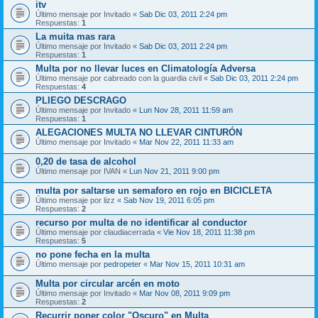
itv
Último mensaje por
Invitado
«
Sab Dic 03, 2011 2:24 pm
Respuestas:
1
La muita mas rara
Último mensaje por
Invitado
«
Sab Dic 03, 2011 2:24 pm
Respuestas:
1
Multa por no llevar luces en Climatología Adversa
Último mensaje por
cabreado con la guardia civil
«
Sab Dic 03, 2011 2:24 pm
Respuestas:
4
PLIEGO DESCRAGO
Último mensaje por
Invitado
«
Lun Nov 28, 2011 11:59 am
Respuestas:
1
ALEGACIONES MULTA NO LLEVAR CINTURÓN
Último mensaje por
Invitado
«
Mar Nov 22, 2011 11:33 am
0,20 de tasa de alcohol
Último mensaje por
IVAN
«
Lun Nov 21, 2011 9:00 pm
multa por saltarse un semaforo en rojo en BICICLETA
Último mensaje por
lizz
«
Sab Nov 19, 2011 6:05 pm
Respuestas:
2
recurso por multa de no identificar al conductor
Último mensaje por
claudiacerrada
«
Vie Nov 18, 2011 11:38 pm
Respuestas:
5
no pone fecha en la multa
Último mensaje por
pedropeter
«
Mar Nov 15, 2011 10:31 am
Multa por circular arcén en moto
Último mensaje por
Invitado
«
Mar Nov 08, 2011 9:09 pm
Respuestas:
2
Recurrir poner color "Oscuro" en Multa