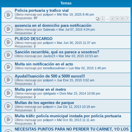
Temas
Policia portuaria y trafico vial
Último mensaje por
poliport
«
Mié Mar 19, 2025 8:46 pm
Respuestas:
97
1
…
4
5
6
7
ausencia en el domicilio para notificación
Último mensaje por
Sabinalu
«
Mar Jul 07, 2015 4:04 pm
Respuestas:
2
PLIEGO DESCARGO
Último mensaje por
poliport
«
Mar Jun 30, 2015 11:37 am
Respuestas:
2
Sanción recurrible, qué os parece a vosotros?
Último mensaje por
Javito23
«
Mar Mar 03, 2015 10:53 am
Multa sin notificación en el acto
Último mensaje por
tomellosoulman
«
Lun Mar 02, 2015 1:48 pm
Ayuda!!!sanción de 500 a 5000 euros!!!
Último mensaje por
poliport
«
Jue Ene 15, 2015 3:02 am
Respuestas:
1
Multa por orinar en el metro
Último mensaje por
rjdelgado
«
Dom Mar 23, 2014 10:06 pm
Respuestas:
2
Multas de los agentes de parque
Último mensaje por
poliport
«
Jue Dic 12, 2013 10:18 am
Respuestas:
1
Multa tráfic policía municipal instada por policía portuaria
Último mensaje por
poliport
«
Mié Oct 30, 2013 11:11 am
Respuestas:
6
NECESITAS PUNTOS PARA NO PERDER TU CARNET, YO LOS