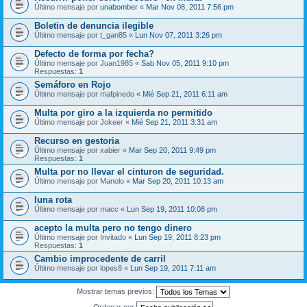
Último mensaje por
unabomber
«
Mar Nov 08, 2011 7:56 pm
Boletin de denuncia ilegible
Último mensaje por
t_gan85
«
Lun Nov 07, 2011 3:26 pm
Defecto de forma por fecha?
Último mensaje por
Juan1985
«
Sab Nov 05, 2011 9:10 pm
Respuestas:
1
Semáforo en Rojo
Último mensaje por
mafpinedo
«
Mié Sep 21, 2011 6:11 am
Multa por giro a la izquierda no permitido
Último mensaje por
Jokeer
«
Mié Sep 21, 2011 3:31 am
Recurso en gestoria
Último mensaje por
xabier
«
Mar Sep 20, 2011 9:49 pm
Respuestas:
1
Multa por no llevar el cinturon de seguridad.
Último mensaje por
Manolo
«
Mar Sep 20, 2011 10:13 am
luna rota
Último mensaje por
macc
«
Lun Sep 19, 2011 10:08 pm
acepto la multa pero no tengo dinero
Último mensaje por
Invitado
«
Lun Sep 19, 2011 8:23 pm
Respuestas:
1
Cambio improcedente de carril
Último mensaje por
lopes8
«
Lun Sep 19, 2011 7:11 am
Mostrar temas previos:
Ordenar por