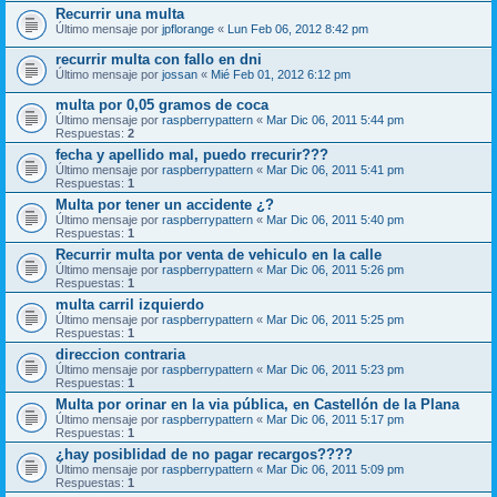
Recurrir una multa
Último mensaje por
jpflorange
«
Lun Feb 06, 2012 8:42 pm
recurrir multa con fallo en dni
Último mensaje por
jossan
«
Mié Feb 01, 2012 6:12 pm
multa por 0,05 gramos de coca
Último mensaje por
raspberrypattern
«
Mar Dic 06, 2011 5:44 pm
Respuestas:
2
fecha y apellido mal, puedo rrecurir???
Último mensaje por
raspberrypattern
«
Mar Dic 06, 2011 5:41 pm
Respuestas:
1
Multa por tener un accidente ¿?
Último mensaje por
raspberrypattern
«
Mar Dic 06, 2011 5:40 pm
Respuestas:
1
Recurrir multa por venta de vehiculo en la calle
Último mensaje por
raspberrypattern
«
Mar Dic 06, 2011 5:26 pm
Respuestas:
1
multa carril izquierdo
Último mensaje por
raspberrypattern
«
Mar Dic 06, 2011 5:25 pm
Respuestas:
1
direccion contraria
Último mensaje por
raspberrypattern
«
Mar Dic 06, 2011 5:23 pm
Respuestas:
1
Multa por orinar en la via pública, en Castellón de la Plana
Último mensaje por
raspberrypattern
«
Mar Dic 06, 2011 5:17 pm
Respuestas:
1
¿hay posiblidad de no pagar recargos????
Último mensaje por
raspberrypattern
«
Mar Dic 06, 2011 5:09 pm
Respuestas:
1