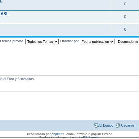
a.
0
ASI.
0
6
r temas previos:
Ordenar por
 el Foro y 3 invitados
El Equipo
Usuarios
Desarrollado por
phpBB
® Forum Software © phpBB Limited
Traducción al español por
phpBB España