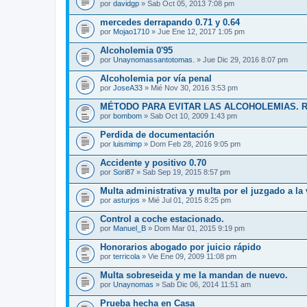
por
davidgp
» Sab Oct 05, 2013 7:08 pm
mercedes derrapando 0.71 y 0.64
por
Mojao1710
» Jue Ene 12, 2017 1:05 pm
Alcoholemia 0'95
por
Unaynomassantotomas.
» Jue Dic 29, 2016 8:07 pm
Alcoholemia por vía penal
por
JoseA33
» Mié Nov 30, 2016 3:53 pm
MÉTODO PARA EVITAR LAS ALCOHOLEMIAS. R
por
bombom
» Sab Oct 10, 2009 1:43 pm
Perdida de documentación
por
luismimp
» Dom Feb 28, 2016 9:05 pm
Accidente y positivo 0.70
por
Sori87
» Sab Sep 19, 2015 8:57 pm
Multa administrativa y multa por el juzgado a la
por
asturjos
» Mié Jul 01, 2015 8:25 pm
Control a coche estacionado.
por
Manuel_B
» Dom Mar 01, 2015 9:19 pm
Honorarios abogado por juicio rápido
por
terricola
» Vie Ene 09, 2009 11:08 pm
Multa sobreseida y me la mandan de nuevo.
por
Unaynomas
» Sab Dic 06, 2014 11:51 am
Prueba hecha en Casa