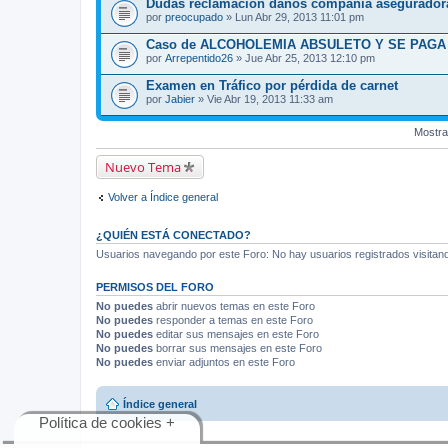
Dudas reclamacion daños compañia asegurador
por
preocupado
» Lun Abr 29, 2013 11:01 pm
Caso de ALCOHOLEMIA ABSULETO Y SE PAGA 
por
Arrepentido26
» Jue Abr 25, 2013 12:10 pm
Examen en Tráfico por pérdida de carnet
por
Jabier
» Vie Abr 19, 2013 11:33 am
Mostra
Nuevo Tema
Volver a Índice general
¿QUIÉN ESTÁ CONECTADO?
Usuarios navegando por este Foro: No hay usuarios registrados visitando
PERMISOS DEL FORO
No puedes
abrir nuevos temas en este Foro
No puedes
responder a temas en este Foro
No puedes
editar sus mensajes en este Foro
No puedes
borrar sus mensajes en este Foro
No puedes
enviar adjuntos en este Foro
Índice general
Política de cookies +