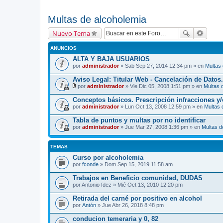
Multas de alcoholemia
Nuevo Tema
ANUNCIOS
ALTA Y BAJA USUARIOS
por
administrador
» Sab Sep 27, 2014 12:34 pm » en
Multas
Aviso Legal: Titular Web - Cancelación de Datos.
por
administrador
» Vie Dic 05, 2008 1:51 pm » en
Multas 
A
d
Conceptos básicos. Prescripción infracciones y
j
por
administrador
» Lun Oct 13, 2008 12:59 pm » en
Multas 
u
n
Tabla de puntos y multas por no identificar
t
por
o
administrador
» Jue Mar 27, 2008 1:36 pm » en
Multas d
(
s
)
TEMAS
Curso por alcoholemia
por
fconde
» Dom Sep 15, 2019 11:58 am
Trabajos en Beneficio comunidad, DUDAS
por
Antonio fdez
» Mié Oct 13, 2010 12:20 pm
Retirada del carné por positivo en alcohol
por
Antón
» Jue Abr 26, 2018 8:48 pm
conducion temeraria y 0, 82