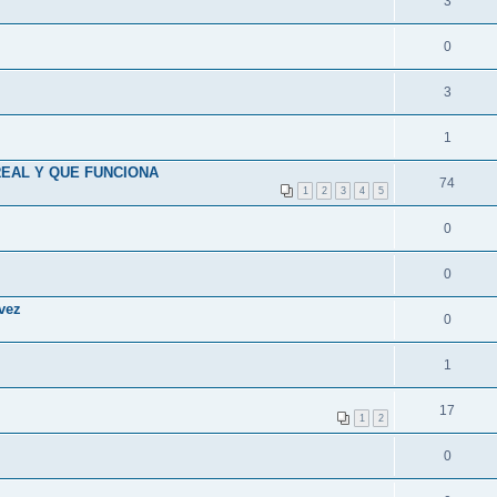
3
0
3
1
EAL Y QUE FUNCIONA
74
1
2
3
4
5
0
0
 vez
0
1
17
1
2
0