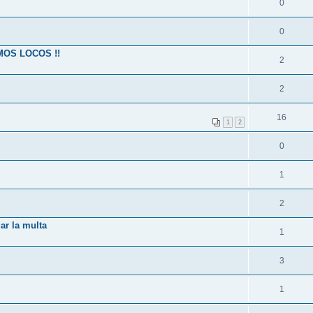
0
0
MOS LOCOS !!
2
2
16
1
2
0
1
2
ar la multa
1
3
1