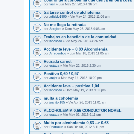
Control de alcoholemia que deriva en otra cosa
por
fasr
» Lun May 27, 2013 4:36 pm
Saltarse control de alcholemia
por
xdiablo1990
» Vie May 24, 2013 11:06 am
No me llega la retirada
por
Sergiost
» Dom May 26, 2013 9:03 am
Teabajos en beneficio de la comunidad
por
laheliado
» Vie May 24, 2013 4:26 pm
Accidente leve + 0.89 Alcoholemia
por
Arrepentido
» Lun Mar 18, 2013 11:05 am
Retirada carnet
por
estaca
» Mié May 22, 2013 2:30 pm
Positivo 0,60 / 0,57
por
atejor
» Mar May 14, 2013 10:20 pm
Accidente leve + positivo 1,04
por
laheliado
» Dom May 19, 2013 9:32 pm
multa alcoholemia
por
juanito.185
» Vie Abr 26, 2013 11:01 am
ALCOHOLEMIA 0,66 CONDUCTOR NOVEL
por
estaca
» Mié May 01, 2013 9:11 pm
Multa por alcoholemia 0,83 --> 0.63
por
Pedrucus
» Sab Dic 08, 2012 3:11 pm