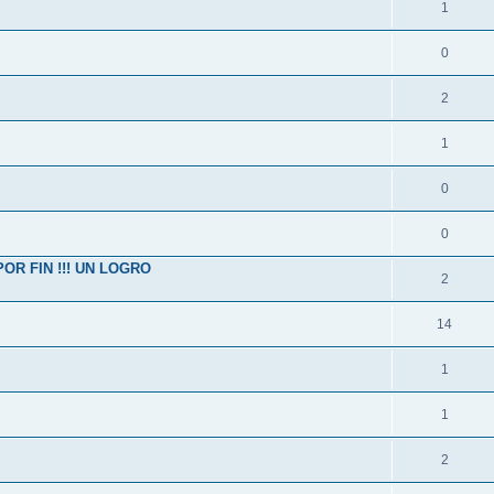
1
0
2
1
0
0
OR FIN !!! UN LOGRO
2
14
1
1
2