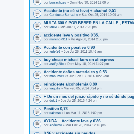
por
borrachuzu
» Dom Nov 30, 2014 12:09 pm
Accidente (no sé si leve) + alcohol 0,51
por
ConductorBorracho
» Sab Oct 25, 2014 10:09 am
MULTA 600 € POR BEBER EN LA CALLE , ESTA
por
MuRi
» Mié Jul 31, 2013 7:26 pm
accidente leve y positivo 0'35.
por
moreno7911
» Vie Ago 08, 2014 2:56 pm
Accidente con positivo 0.90
por
fedefz6
» Jue Jul 28, 2011 10:46 am
buy cheap michael kors on aliexpress
por
asdfgt28o
» Dom May 18, 2014 11:27 pm
Accidente daños materiales y 0,53
por
manumo93
» Jue Feb 13, 2014 10:25 am
reincidente alcoholemia 0.80
por
vaquilla
» Mié Feb 05, 2014 8:24 pm
+ De un mes del juicio rápido y no sé dónde pag
por
dolo1
» Jue Jul 25, 2013 4:24 pm
Positivo 0,73
por
salonso
» Lun Mar 11, 2013 1:02 pm
AYUDA ...Accidente leve y 0´86
por
Anónimo
» Mar Ene 28, 2014 12:16 pm
0.56 y accidente sin heridos