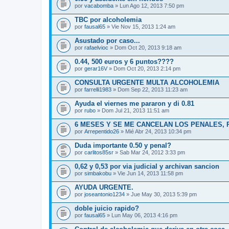
por
vacabomba
» Lun Ago 12, 2013 7:50 pm
TBC por alcoholemia
por
fausal65
» Vie Nov 15, 2013 1:24 am
Asustado por caso...
por
rafaelvioc
» Dom Oct 20, 2013 9:18 am
0.44, 500 euros y 6 puntos????
por
gerar16V
» Dom Oct 20, 2013 2:14 pm
CONSULTA URGENTE MULTA ALCOHOLEMIA
por
farrelli1983
» Dom Sep 22, 2013 11:23 am
Ayuda el viernes me pararon y di 0.81
por
rubo
» Dom Jul 21, 2013 11:51 am
6 MESES Y SE ME CANCELAN LOS PENALES, P
por
Arrepentido26
» Mié Abr 24, 2013 10:34 pm
Duda importante 0.50 y penal?
por
carlitos85sr
» Sab Mar 24, 2012 3:33 pm
0,62 y 0,53 por via judicial y archivan sancion
por
simbakobu
» Vie Jun 14, 2013 11:58 pm
AYUDA URGENTE.
por
joseantonio1234
» Jue May 30, 2013 5:39 pm
doble juicio rapido?
por
fausal65
» Lun May 06, 2013 4:16 pm