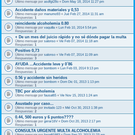
Último mensaje por
asdfgt28o
«
Dom May 18, 2014 11:27 pm
Accidente daños materiales y 0,53
Último mensaje por
manumo93
«
Jue Feb 27, 2014 11:31 am
Respuestas:
1
reincidente alcoholemia 0.80
Último mensaje por
vaquilla
«
Lun Feb 10, 2014 5:54 pm
Respuestas:
2
+ De un mes del juicio rápido y no sé dónde pagar la multa
Último mensaje por
salonso
«
Vie Feb 07, 2014 11:18 am
Respuestas:
1
Positivo 0,73
Último mensaje por
salonso
«
Vie Feb 07, 2014 11:09 am
Respuestas:
3
AYUDA ...Accidente leve y 0´86
Último mensaje por
bombom
«
Lun Feb 03, 2014 9:13 pm
Respuestas:
1
0.56 y accidente sin heridos
Último mensaje por
bombom
«
Dom Dic 01, 2013 1:13 pm
Respuestas:
1
TBC por alcoholemia
Último mensaje por
fausal65
«
Vie Nov 15, 2013 1:24 am
Asustado por caso...
Último mensaje por
invitado 123
«
Mié Oct 30, 2013 1:38 pm
Respuestas:
2
0.44, 500 euros y 6 puntos????
Último mensaje por
gerar16V
«
Dom Oct 20, 2013 2:17 pm
Respuestas:
1
CONSULTA URGENTE MULTA ALCOHOLEMIA
Último mensaje por
farrelli1983
«
Dom Sep 22, 2013 11:23 am