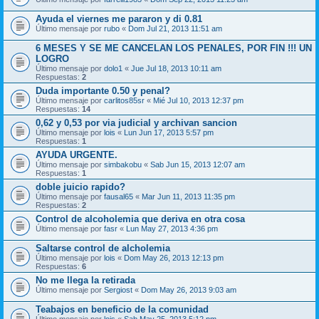
Ayuda el viernes me pararon y di 0.81
Último mensaje por
rubo
«
Dom Jul 21, 2013 11:51 am
6 MESES Y SE ME CANCELAN LOS PENALES, POR FIN !!! UN
LOGRO
Último mensaje por
dolo1
«
Jue Jul 18, 2013 10:11 am
Respuestas:
2
Duda importante 0.50 y penal?
Último mensaje por
carlitos85sr
«
Mié Jul 10, 2013 12:37 pm
Respuestas:
14
0,62 y 0,53 por via judicial y archivan sancion
Último mensaje por
lois
«
Lun Jun 17, 2013 5:57 pm
Respuestas:
1
AYUDA URGENTE.
Último mensaje por
simbakobu
«
Sab Jun 15, 2013 12:07 am
Respuestas:
1
doble juicio rapido?
Último mensaje por
fausal65
«
Mar Jun 11, 2013 11:35 pm
Respuestas:
2
Control de alcoholemia que deriva en otra cosa
Último mensaje por
fasr
«
Lun May 27, 2013 4:36 pm
Saltarse control de alcholemia
Último mensaje por
lois
«
Dom May 26, 2013 12:13 pm
Respuestas:
6
No me llega la retirada
Último mensaje por
Sergiost
«
Dom May 26, 2013 9:03 am
Teabajos en beneficio de la comunidad