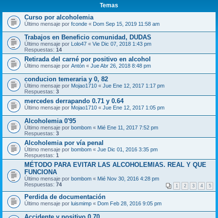
Temas
Curso por alcoholemia
Último mensaje por
fconde
«
Dom Sep 15, 2019 11:58 am
Trabajos en Beneficio comunidad, DUDAS
Último mensaje por
Lolo47
«
Vie Dic 07, 2018 1:43 pm
Respuestas:
14
Retirada del carné por positivo en alcohol
Último mensaje por
Antón
«
Jue Abr 26, 2018 8:48 pm
conducion temeraria y 0, 82
Último mensaje por
Mojao1710
«
Jue Ene 12, 2017 1:17 pm
Respuestas:
3
mercedes derrapando 0.71 y 0.64
Último mensaje por
Mojao1710
«
Jue Ene 12, 2017 1:05 pm
Alcoholemia 0'95
Último mensaje por
bombom
«
Mié Ene 11, 2017 7:52 pm
Respuestas:
3
Alcoholemia por vía penal
Último mensaje por
bombom
«
Jue Dic 01, 2016 3:35 pm
Respuestas:
1
MÉTODO PARA EVITAR LAS ALCOHOLEMIAS. REAL Y QUE
FUNCIONA
Último mensaje por
bombom
«
Mié Nov 30, 2016 4:28 pm
Respuestas:
74
1
2
3
4
5
Perdida de documentación
Último mensaje por
luismimp
«
Dom Feb 28, 2016 9:05 pm
Accidente y positivo 0.70