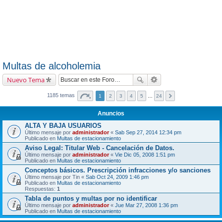
Multas de alcoholemia
Nuevo Tema
1185 temas
1
2
3
4
5
…
24
Anuncios
ALTA Y BAJA USUARIOS
Último mensaje por
administrador
«
Sab Sep 27, 2014 12:34 pm
Publicado en
Multas de estacionamiento
Aviso Legal: Titular Web - Cancelación de Datos.
Último mensaje por
administrador
«
Vie Dic 05, 2008 1:51 pm
Publicado en
Multas de estacionamiento
Conceptos básicos. Prescripción infracciones y/o sanciones
Último mensaje por
Tin
«
Sab Oct 24, 2009 1:46 pm
Publicado en
Multas de estacionamiento
Respuestas:
1
Tabla de puntos y multas por no identificar
Último mensaje por
administrador
«
Jue Mar 27, 2008 1:36 pm
Publicado en
Multas de estacionamiento