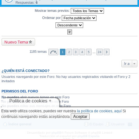
Respuestas:
6
Mostrar temas previos:
Ordenar por
Nuevo Tema
1185 temas
1
2
3
4
5
…
24
Ir a
¿QUIÉN ESTÁ CONECTADO?
Usuarios navegando por este Foro: No hay usuarios registrados visitando el Foro y 2
invitados
PERMISOS DEL FORO
No puedes
abrir nuevos temas en este Foro
Política de cookies +
No puedes
responder a temas en este Foro
No puedes
editar sus mensajes en este Foro
No puedes
borrar sus mensajes en este Foro
Esta web utiliza cookies, puedes ver nuestra
la política de cookies, aquí
Si
No puedes
enviar adjuntos en este Foro
Aceptar
continuas navegando estás aceptándola
Índice general
El Equipo
Usuarios
Desarrollado por
phpBB
® Forum Software © phpBB Limited
Traducción al español por
phpBB España