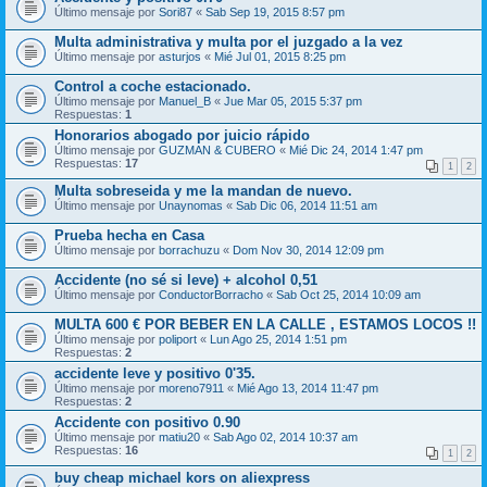
Último mensaje por
Sori87
«
Sab Sep 19, 2015 8:57 pm
Multa administrativa y multa por el juzgado a la vez
Último mensaje por
asturjos
«
Mié Jul 01, 2015 8:25 pm
Control a coche estacionado.
Último mensaje por
Manuel_B
«
Jue Mar 05, 2015 5:37 pm
Respuestas:
1
Honorarios abogado por juicio rápido
Último mensaje por
GUZMAN & CUBERO
«
Mié Dic 24, 2014 1:47 pm
Respuestas:
17
1
2
Multa sobreseida y me la mandan de nuevo.
Último mensaje por
Unaynomas
«
Sab Dic 06, 2014 11:51 am
Prueba hecha en Casa
Último mensaje por
borrachuzu
«
Dom Nov 30, 2014 12:09 pm
Accidente (no sé si leve) + alcohol 0,51
Último mensaje por
ConductorBorracho
«
Sab Oct 25, 2014 10:09 am
MULTA 600 € POR BEBER EN LA CALLE , ESTAMOS LOCOS !!
Último mensaje por
poliport
«
Lun Ago 25, 2014 1:51 pm
Respuestas:
2
accidente leve y positivo 0'35.
Último mensaje por
moreno7911
«
Mié Ago 13, 2014 11:47 pm
Respuestas:
2
Accidente con positivo 0.90
Último mensaje por
matiu20
«
Sab Ago 02, 2014 10:37 am
Respuestas:
16
1
2
buy cheap michael kors on aliexpress