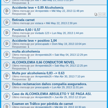
Último mensaje por
lois
«
Sab May 25, 2013 5:12 pm
Respuestas:
1
Accidente leve + 0.89 Alcoholemia
Último mensaje por
Arrepentido
«
Mié May 22, 2013 11:48 pm
Respuestas:
15
1
2
Retirada carnet
Último mensaje por
estaca
«
Mié May 22, 2013 2:30 pm
Positivo 0,60 / 0,57
Último mensaje por
invitado 123
«
Lun May 20, 2013 1:44 pm
Respuestas:
4
Accidente leve + positivo 1,04
Último mensaje por
preocupado
«
Dom May 19, 2013 10:04 pm
Respuestas:
1
multa alcoholemia
Último mensaje por
Arrepentido26
«
Sab May 04, 2013 12:29 pm
Respuestas:
3
ALCOHOLEMIA 0,66 CONDUCTOR NOVEL
Último mensaje por
Arrepentido26
«
Sab May 04, 2013 12:25 pm
Respuestas:
1
Multa por alcoholemia 0,83 --> 0.63
Último mensaje por
Arrepentido26
«
Mar Abr 30, 2013 7:10 pm
Respuestas:
12
Dudas reclamacion daños compañia aseguradora.
Último mensaje por
preocupado
«
Lun Abr 29, 2013 11:01 pm
Caso de ALCOHOLEMIA ABSULETO Y SE PAGA ASI.
Último mensaje por
Arrepentido26
«
Jue Abr 25, 2013 12:10 pm
Examen en Tráfico por pérdida de carnet
Último mensaje por
Arrepentido26
«
Mié Abr 24, 2013 10:30 pm