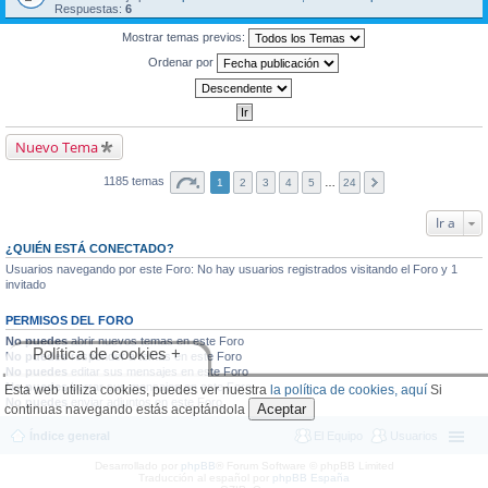
Respuestas:
6
Mostrar temas previos:
Ordenar por
Nuevo Tema
1185 temas
1
2
3
4
5
…
24
Ir a
¿QUIÉN ESTÁ CONECTADO?
Usuarios navegando por este Foro: No hay usuarios registrados visitando el Foro y 1
invitado
PERMISOS DEL FORO
No puedes
abrir nuevos temas en este Foro
Política de cookies +
No puedes
responder a temas en este Foro
No puedes
editar sus mensajes en este Foro
No puedes
borrar sus mensajes en este Foro
Esta web utiliza cookies, puedes ver nuestra
la política de cookies, aquí
Si
No puedes
enviar adjuntos en este Foro
Aceptar
continuas navegando estás aceptándola
Índice general
El Equipo
Usuarios
Desarrollado por
phpBB
® Forum Software © phpBB Limited
Traducción al español por
phpBB España