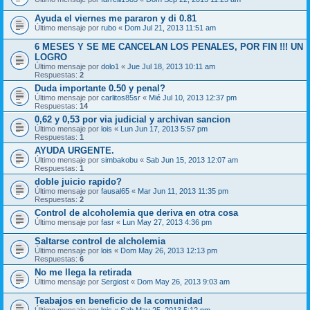
Ayuda el viernes me pararon y di 0.81
Último mensaje por
rubo
«
Dom Jul 21, 2013 11:51 am
6 MESES Y SE ME CANCELAN LOS PENALES, POR FIN !!! UN
LOGRO
Último mensaje por
dolo1
«
Jue Jul 18, 2013 10:11 am
Respuestas:
2
Duda importante 0.50 y penal?
Último mensaje por
carlitos85sr
«
Mié Jul 10, 2013 12:37 pm
Respuestas:
14
0,62 y 0,53 por via judicial y archivan sancion
Último mensaje por
lois
«
Lun Jun 17, 2013 5:57 pm
Respuestas:
1
AYUDA URGENTE.
Último mensaje por
simbakobu
«
Sab Jun 15, 2013 12:07 am
Respuestas:
1
doble juicio rapido?
Último mensaje por
fausal65
«
Mar Jun 11, 2013 11:35 pm
Respuestas:
2
Control de alcoholemia que deriva en otra cosa
Último mensaje por
fasr
«
Lun May 27, 2013 4:36 pm
Saltarse control de alcholemia
Último mensaje por
lois
«
Dom May 26, 2013 12:13 pm
Respuestas:
6
No me llega la retirada
Último mensaje por
Sergiost
«
Dom May 26, 2013 9:03 am
Teabajos en beneficio de la comunidad