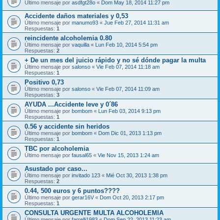
Último mensaje por
asdfgt28o
«
Dom May 18, 2014 11:27 pm
Accidente daños materiales y 0,53
Último mensaje por
manumo93
«
Jue Feb 27, 2014 11:31 am
Respuestas:
1
reincidente alcoholemia 0.80
Último mensaje por
vaquilla
«
Lun Feb 10, 2014 5:54 pm
Respuestas:
2
+ De un mes del juicio rápido y no sé dónde pagar la multa
Último mensaje por
salonso
«
Vie Feb 07, 2014 11:18 am
Respuestas:
1
Positivo 0,73
Último mensaje por
salonso
«
Vie Feb 07, 2014 11:09 am
Respuestas:
3
AYUDA ...Accidente leve y 0´86
Último mensaje por
bombom
«
Lun Feb 03, 2014 9:13 pm
Respuestas:
1
0.56 y accidente sin heridos
Último mensaje por
bombom
«
Dom Dic 01, 2013 1:13 pm
Respuestas:
1
TBC por alcoholemia
Último mensaje por
fausal65
«
Vie Nov 15, 2013 1:24 am
Asustado por caso...
Último mensaje por
invitado 123
«
Mié Oct 30, 2013 1:38 pm
Respuestas:
2
0.44, 500 euros y 6 puntos????
Último mensaje por
gerar16V
«
Dom Oct 20, 2013 2:17 pm
Respuestas:
1
CONSULTA URGENTE MULTA ALCOHOLEMIA
Último mensaje por
farrelli1983
«
Dom Sep 22, 2013 11:23 am