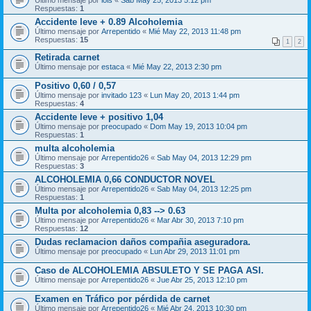
Último mensaje por
lois
«
Sab May 25, 2013 5:12 pm
Respuestas:
1
Accidente leve + 0.89 Alcoholemia
Último mensaje por
Arrepentido
«
Mié May 22, 2013 11:48 pm
Respuestas:
15
1
2
Retirada carnet
Último mensaje por
estaca
«
Mié May 22, 2013 2:30 pm
Positivo 0,60 / 0,57
Último mensaje por
invitado 123
«
Lun May 20, 2013 1:44 pm
Respuestas:
4
Accidente leve + positivo 1,04
Último mensaje por
preocupado
«
Dom May 19, 2013 10:04 pm
Respuestas:
1
multa alcoholemia
Último mensaje por
Arrepentido26
«
Sab May 04, 2013 12:29 pm
Respuestas:
3
ALCOHOLEMIA 0,66 CONDUCTOR NOVEL
Último mensaje por
Arrepentido26
«
Sab May 04, 2013 12:25 pm
Respuestas:
1
Multa por alcoholemia 0,83 --> 0.63
Último mensaje por
Arrepentido26
«
Mar Abr 30, 2013 7:10 pm
Respuestas:
12
Dudas reclamacion daños compañia aseguradora.
Último mensaje por
preocupado
«
Lun Abr 29, 2013 11:01 pm
Caso de ALCOHOLEMIA ABSULETO Y SE PAGA ASI.
Último mensaje por
Arrepentido26
«
Jue Abr 25, 2013 12:10 pm
Examen en Tráfico por pérdida de carnet
Último mensaje por
Arrepentido26
«
Mié Abr 24, 2013 10:30 pm