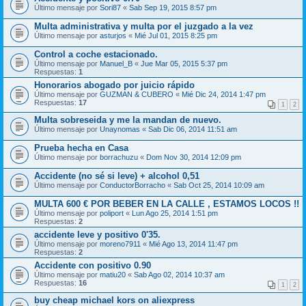
Último mensaje por
Sori87
«
Sab Sep 19, 2015 8:57 pm
Multa administrativa y multa por el juzgado a la vez
Último mensaje por
asturjos
«
Mié Jul 01, 2015 8:25 pm
Control a coche estacionado.
Último mensaje por
Manuel_B
«
Jue Mar 05, 2015 5:37 pm
Respuestas:
1
Honorarios abogado por juicio rápido
Último mensaje por
GUZMAN & CUBERO
«
Mié Dic 24, 2014 1:47 pm
Respuestas:
17
1
2
Multa sobreseida y me la mandan de nuevo.
Último mensaje por
Unaynomas
«
Sab Dic 06, 2014 11:51 am
Prueba hecha en Casa
Último mensaje por
borrachuzu
«
Dom Nov 30, 2014 12:09 pm
Accidente (no sé si leve) + alcohol 0,51
Último mensaje por
ConductorBorracho
«
Sab Oct 25, 2014 10:09 am
MULTA 600 € POR BEBER EN LA CALLE , ESTAMOS LOCOS !!
Último mensaje por
poliport
«
Lun Ago 25, 2014 1:51 pm
Respuestas:
2
accidente leve y positivo 0'35.
Último mensaje por
moreno7911
«
Mié Ago 13, 2014 11:47 pm
Respuestas:
2
Accidente con positivo 0.90
Último mensaje por
matiu20
«
Sab Ago 02, 2014 10:37 am
Respuestas:
16
1
2
buy cheap michael kors on aliexpress