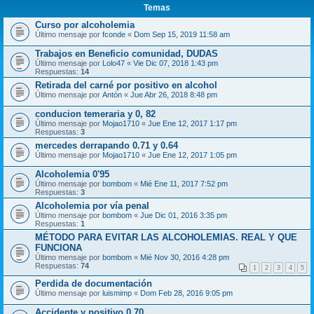
Temas
Curso por alcoholemia
Último mensaje por
fconde
«
Dom Sep 15, 2019 11:58 am
Trabajos en Beneficio comunidad, DUDAS
Último mensaje por
Lolo47
«
Vie Dic 07, 2018 1:43 pm
Respuestas:
14
Retirada del carné por positivo en alcohol
Último mensaje por
Antón
«
Jue Abr 26, 2018 8:48 pm
conducion temeraria y 0, 82
Último mensaje por
Mojao1710
«
Jue Ene 12, 2017 1:17 pm
Respuestas:
3
mercedes derrapando 0.71 y 0.64
Último mensaje por
Mojao1710
«
Jue Ene 12, 2017 1:05 pm
Alcoholemia 0'95
Último mensaje por
bombom
«
Mié Ene 11, 2017 7:52 pm
Respuestas:
3
Alcoholemia por vía penal
Último mensaje por
bombom
«
Jue Dic 01, 2016 3:35 pm
Respuestas:
1
MÉTODO PARA EVITAR LAS ALCOHOLEMIAS. REAL Y QUE
FUNCIONA
Último mensaje por
bombom
«
Mié Nov 30, 2016 4:28 pm
Respuestas:
74
1
2
3
4
5
Perdida de documentación
Último mensaje por
luismimp
«
Dom Feb 28, 2016 9:05 pm
Accidente y positivo 0.70