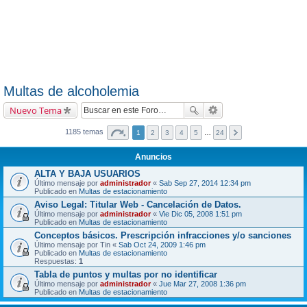
Multas de alcoholemia
Nuevo Tema
1185 temas
1
2
3
4
5
…
24
Anuncios
ALTA Y BAJA USUARIOS
Último mensaje por
administrador
«
Sab Sep 27, 2014 12:34 pm
Publicado en
Multas de estacionamiento
Aviso Legal: Titular Web - Cancelación de Datos.
Último mensaje por
administrador
«
Vie Dic 05, 2008 1:51 pm
Publicado en
Multas de estacionamiento
Conceptos básicos. Prescripción infracciones y/o sanciones
Último mensaje por
Tin
«
Sab Oct 24, 2009 1:46 pm
Publicado en
Multas de estacionamiento
Respuestas:
1
Tabla de puntos y multas por no identificar
Último mensaje por
administrador
«
Jue Mar 27, 2008 1:36 pm
Publicado en
Multas de estacionamiento