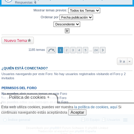
Respuestas:
6
Mostrar temas previos:
Ordenar por
Nuevo Tema
1185 temas
1
2
3
4
5
…
24
Ir a
¿QUIÉN ESTÁ CONECTADO?
Usuarios navegando por este Foro: No hay usuarios registrados visitando el Foro y 2
invitados
PERMISOS DEL FORO
No puedes
abrir nuevos temas en este Foro
Política de cookies +
No puedes
responder a temas en este Foro
No puedes
editar sus mensajes en este Foro
No puedes
borrar sus mensajes en este Foro
Esta web utiliza cookies, puedes ver nuestra
la política de cookies, aquí
Si
No puedes
enviar adjuntos en este Foro
Aceptar
continuas navegando estás aceptándola
Índice general
El Equipo
Usuarios
Desarrollado por
phpBB
® Forum Software © phpBB Limited
Traducción al español por
phpBB España