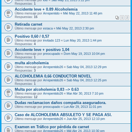
Último mensaje por
lois
«
Sab May 25, 2013 5:12 pm
Respuestas:
1
Accidente leve + 0.89 Alcoholemia
Último mensaje por
Arrepentido
«
Mié May 22, 2013 11:48 pm
Respuestas:
15
1
2
Retirada carnet
Último mensaje por
estaca
«
Mié May 22, 2013 2:30 pm
Positivo 0,60 / 0,57
Último mensaje por
invitado 123
«
Lun May 20, 2013 1:44 pm
Respuestas:
4
Accidente leve + positivo 1,04
Último mensaje por
preocupado
«
Dom May 19, 2013 10:04 pm
Respuestas:
1
multa alcoholemia
Último mensaje por
Arrepentido26
«
Sab May 04, 2013 12:29 pm
Respuestas:
3
ALCOHOLEMIA 0,66 CONDUCTOR NOVEL
Último mensaje por
Arrepentido26
«
Sab May 04, 2013 12:25 pm
Respuestas:
1
Multa por alcoholemia 0,83 --> 0.63
Último mensaje por
Arrepentido26
«
Mar Abr 30, 2013 7:10 pm
Respuestas:
12
Dudas reclamacion daños compañia aseguradora.
Último mensaje por
preocupado
«
Lun Abr 29, 2013 11:01 pm
Caso de ALCOHOLEMIA ABSULETO Y SE PAGA ASI.
Último mensaje por
Arrepentido26
«
Jue Abr 25, 2013 12:10 pm
Examen en Tráfico por pérdida de carnet
Último mensaje por
Arrepentido26
«
Mié Abr 24, 2013 10:30 pm