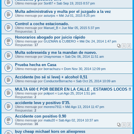
Último mensaje por
Sori87
«
Sab Sep 19, 2015 8:57 pm
Multa administrativa y multa por el juzgado a la vez
Último mensaje por
asturjos
«
Mié Jul 01, 2015 8:25 pm
Control a coche estacionado.
Último mensaje por
Manuel_B
«
Jue Mar 05, 2015 5:37 pm
Respuestas:
1
Honorarios abogado por juicio rápido
Último mensaje por
GUZMAN & CUBERO
«
Mié Dic 24, 2014 1:47 pm
Respuestas:
17
1
2
Multa sobreseida y me la mandan de nuevo.
Último mensaje por
Unaynomas
«
Sab Dic 06, 2014 11:51 am
Prueba hecha en Casa
Último mensaje por
borrachuzu
«
Dom Nov 30, 2014 12:09 pm
Accidente (no sé si leve) + alcohol 0,51
Último mensaje por
ConductorBorracho
«
Sab Oct 25, 2014 10:09 am
MULTA 600 € POR BEBER EN LA CALLE , ESTAMOS LOCOS !!
Último mensaje por
poliport
«
Lun Ago 25, 2014 1:51 pm
Respuestas:
2
accidente leve y positivo 0'35.
Último mensaje por
moreno7911
«
Mié Ago 13, 2014 11:47 pm
Respuestas:
2
Accidente con positivo 0.90
Último mensaje por
matiu20
«
Sab Ago 02, 2014 10:37 am
Respuestas:
16
1
2
buy cheap michael kors on aliexpress