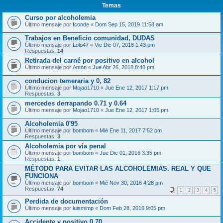
Temas
Curso por alcoholemia
Último mensaje por
fconde
«
Dom Sep 15, 2019 11:58 am
Trabajos en Beneficio comunidad, DUDAS
Último mensaje por
Lolo47
«
Vie Dic 07, 2018 1:43 pm
Respuestas:
14
Retirada del carné por positivo en alcohol
Último mensaje por
Antón
«
Jue Abr 26, 2018 8:48 pm
conducion temeraria y 0, 82
Último mensaje por
Mojao1710
«
Jue Ene 12, 2017 1:17 pm
Respuestas:
3
mercedes derrapando 0.71 y 0.64
Último mensaje por
Mojao1710
«
Jue Ene 12, 2017 1:05 pm
Alcoholemia 0'95
Último mensaje por
bombom
«
Mié Ene 11, 2017 7:52 pm
Respuestas:
3
Alcoholemia por vía penal
Último mensaje por
bombom
«
Jue Dic 01, 2016 3:35 pm
Respuestas:
1
MÉTODO PARA EVITAR LAS ALCOHOLEMIAS. REAL Y QUE
FUNCIONA
Último mensaje por
bombom
«
Mié Nov 30, 2016 4:28 pm
Respuestas:
74
1
2
3
4
5
Perdida de documentación
Último mensaje por
luismimp
«
Dom Feb 28, 2016 9:05 pm
Accidente y positivo 0.70