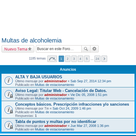
Multas de alcoholemia
Nuevo Tema
1185 temas
1
2
3
4
5
…
24
Anuncios
ALTA Y BAJA USUARIOS
Último mensaje por
administrador
«
Sab Sep 27, 2014 12:34 pm
Publicado en
Multas de estacionamiento
Aviso Legal: Titular Web - Cancelación de Datos.
Último mensaje por
administrador
«
Vie Dic 05, 2008 1:51 pm
Publicado en
Multas de estacionamiento
Conceptos básicos. Prescripción infracciones y/o sanciones
Último mensaje por
Tin
«
Sab Oct 24, 2009 1:46 pm
Publicado en
Multas de estacionamiento
Respuestas:
1
Tabla de puntos y multas por no identificar
Último mensaje por
administrador
«
Jue Mar 27, 2008 1:36 pm
Publicado en
Multas de estacionamiento