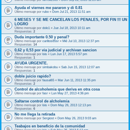
Ayuda el viernes me pararon y di 0.81
Último mensaje por
rubo
«
Dom Jul 21, 2013 11:51 am
6 MESES Y SE ME CANCELAN LOS PENALES, POR FIN !!! UN
LOGRO
Último mensaje por
dolo1
«
Jue Jul 18, 2013 10:11 am
Respuestas:
2
Duda importante 0.50 y penal?
Último mensaje por
carlitos85sr
«
Mié Jul 10, 2013 12:37 pm
Respuestas:
14
0,62 y 0,53 por via judicial y archivan sancion
Último mensaje por
lois
«
Lun Jun 17, 2013 5:57 pm
Respuestas:
1
AYUDA URGENTE.
Último mensaje por
simbakobu
«
Sab Jun 15, 2013 12:07 am
Respuestas:
1
doble juicio rapido?
Último mensaje por
fausal65
«
Mar Jun 11, 2013 11:35 pm
Respuestas:
2
Control de alcoholemia que deriva en otra cosa
Último mensaje por
fasr
«
Lun May 27, 2013 4:36 pm
Saltarse control de alcholemia
Último mensaje por
lois
«
Dom May 26, 2013 12:13 pm
Respuestas:
6
No me llega la retirada
Último mensaje por
Sergiost
«
Dom May 26, 2013 9:03 am
Teabajos en beneficio de la comunidad