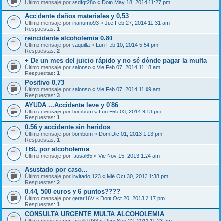
Último mensaje por
asdfgt28o
«
Dom May 18, 2014 11:27 pm
Accidente daños materiales y 0,53
Último mensaje por
manumo93
«
Jue Feb 27, 2014 11:31 am
Respuestas:
1
reincidente alcoholemia 0.80
Último mensaje por
vaquilla
«
Lun Feb 10, 2014 5:54 pm
Respuestas:
2
+ De un mes del juicio rápido y no sé dónde pagar la multa
Último mensaje por
salonso
«
Vie Feb 07, 2014 11:18 am
Respuestas:
1
Positivo 0,73
Último mensaje por
salonso
«
Vie Feb 07, 2014 11:09 am
Respuestas:
3
AYUDA ...Accidente leve y 0´86
Último mensaje por
bombom
«
Lun Feb 03, 2014 9:13 pm
Respuestas:
1
0.56 y accidente sin heridos
Último mensaje por
bombom
«
Dom Dic 01, 2013 1:13 pm
Respuestas:
1
TBC por alcoholemia
Último mensaje por
fausal65
«
Vie Nov 15, 2013 1:24 am
Asustado por caso...
Último mensaje por
invitado 123
«
Mié Oct 30, 2013 1:38 pm
Respuestas:
2
0.44, 500 euros y 6 puntos????
Último mensaje por
gerar16V
«
Dom Oct 20, 2013 2:17 pm
Respuestas:
1
CONSULTA URGENTE MULTA ALCOHOLEMIA
Último mensaje por
farrelli1983
«
Dom Sep 22, 2013 11:23 am