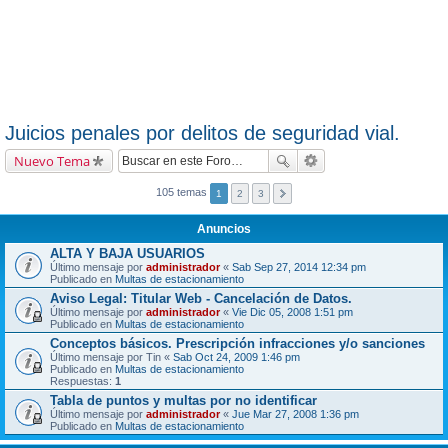
Juicios penales por delitos de seguridad vial.
Nuevo Tema
105 temas
1
2
3
Anuncios
ALTA Y BAJA USUARIOS
Último mensaje por
administrador
«
Sab Sep 27, 2014 12:34 pm
Publicado en
Multas de estacionamiento
Aviso Legal: Titular Web - Cancelación de Datos.
Último mensaje por
administrador
«
Vie Dic 05, 2008 1:51 pm
Publicado en
Multas de estacionamiento
Conceptos básicos. Prescripción infracciones y/o sanciones
Último mensaje por
Tin
«
Sab Oct 24, 2009 1:46 pm
Publicado en
Multas de estacionamiento
Respuestas:
1
Tabla de puntos y multas por no identificar
Último mensaje por
administrador
«
Jue Mar 27, 2008 1:36 pm
Publicado en
Multas de estacionamiento