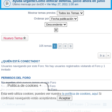
Ayuda urgente:Como enfocar defensa, juicio ahora en junio
Último mensaje por
dvd30
«
Vie May 27, 2011 1:00 am
Mostrar temas previos:
Ordenar por
Nuevo Tema
105 temas
1
2
3
Ir a
¿QUIÉN ESTÁ CONECTADO?
Usuarios navegando por este Foro: No hay usuarios registrados visitando el Foro y 1
invitado
PERMISOS DEL FORO
No puedes
abrir nuevos temas en este Foro
Política de cookies +
No puedes
responder a temas en este Foro
No puedes
editar sus mensajes en este Foro
No puedes
borrar sus mensajes en este Foro
Esta web utiliza cookies, puedes ver nuestra
la política de cookies, aquí
Si
No puedes
enviar adjuntos en este Foro
Aceptar
continuas navegando estás aceptándola
Índice general
El Equipo
Usuarios
Desarrollado por
phpBB
® Forum Software © phpBB Limited