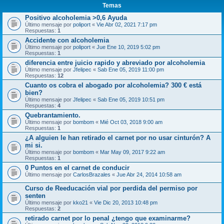
Temas
Positivo alcoholemia >0,6 Ayuda
Último mensaje por
poliport
«
Vie Abr 02, 2021 7:17 pm
Respuestas:
1
Accidente con alcoholemia
Último mensaje por
poliport
«
Jue Ene 10, 2019 5:02 pm
Respuestas:
1
diferencia entre juicio rapido y abreviado por alcoholemia
Último mensaje por
Jfelipec
«
Sab Ene 05, 2019 11:00 pm
Respuestas:
12
Cuanto os cobra el abogado por alcoholemia? 300 € está
bien?
Último mensaje por
Jfelipec
«
Sab Ene 05, 2019 10:51 pm
Respuestas:
4
Quebrantamiento.
Último mensaje por
bombom
«
Mié Oct 03, 2018 9:00 am
Respuestas:
1
¿A alguien le han retirado el carnet por no usar cinturón? A
mi si.
Último mensaje por
bombom
«
Mar May 09, 2017 9:22 am
Respuestas:
1
0 Puntos en el carnet de conducir
Último mensaje por
CarlosBrazales
«
Jue Abr 24, 2014 10:58 am
Curso de Reeducación vial por perdida del permiso por
senten
Último mensaje por
kko21
«
Vie Dic 20, 2013 10:48 pm
Respuestas:
2
retirado carnet por lo penal ¿tengo que examinarme?