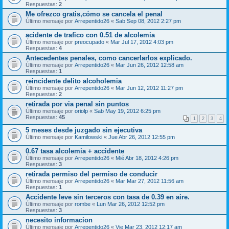
Respuestas:
2
Me ofrezco gratis,cómo se cancela el penal
Último mensaje por
Arrepentido26
«
Sab Sep 08, 2012 2:27 pm
acidente de trafico con 0.51 de alcolemia
Último mensaje por
preocupado
«
Mar Jul 17, 2012 4:03 pm
Respuestas:
4
Antecedentes penales, como cancerlarlos explicado.
Último mensaje por
Arrepentido26
«
Mar Jun 26, 2012 12:58 am
Respuestas:
1
reincidente delito alcoholemia
Último mensaje por
Arrepentido26
«
Mar Jun 12, 2012 11:27 pm
Respuestas:
2
retirada por via penal sin puntos
Último mensaje por
oriolp
«
Sab May 19, 2012 6:25 pm
Respuestas:
45
1
2
3
4
5 meses desde juzgado sin ejecutiva
Último mensaje por
Kamilowski
«
Jue Abr 26, 2012 12:55 pm
0.67 tasa alcolemia + accidente
Último mensaje por
Arrepentido26
«
Mié Abr 18, 2012 4:26 pm
Respuestas:
3
retirada permiso del permiso de conducir
Último mensaje por
Arrepentido26
«
Mar Mar 27, 2012 11:56 am
Respuestas:
1
Accidente leve sin terceros con tasa de 0.39 en aire.
Último mensaje por
rombe
«
Lun Mar 26, 2012 12:52 pm
Respuestas:
3
necesito informacion
Último mensaje por
Arrepentido26
«
Vie Mar 23, 2012 12:17 am