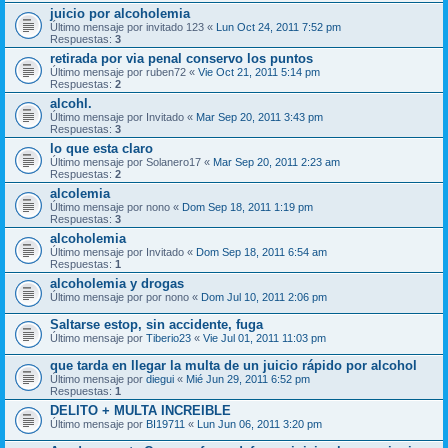
juicio por alcoholemia
Último mensaje por
invitado 123
«
Lun Oct 24, 2011 7:52 pm
Respuestas:
3
retirada por via penal conservo los puntos
Último mensaje por
ruben72
«
Vie Oct 21, 2011 5:14 pm
Respuestas:
2
alcohl.
Último mensaje por
Invitado
«
Mar Sep 20, 2011 3:43 pm
Respuestas:
3
lo que esta claro
Último mensaje por
Solanero17
«
Mar Sep 20, 2011 2:23 am
Respuestas:
2
alcolemia
Último mensaje por
nono
«
Dom Sep 18, 2011 1:19 pm
Respuestas:
3
alcoholemia
Último mensaje por
Invitado
«
Dom Sep 18, 2011 6:54 am
Respuestas:
1
alcoholemia y drogas
Último mensaje por
por nono
«
Dom Jul 10, 2011 2:06 pm
Saltarse estop, sin accidente, fuga
Último mensaje por
Tiberio23
«
Vie Jul 01, 2011 11:03 pm
que tarda en llegar la multa de un juicio rápido por alcohol
Último mensaje por
diegui
«
Mié Jun 29, 2011 6:52 pm
Respuestas:
1
DELITO + MULTA INCREIBLE
Último mensaje por
BI19711
«
Lun Jun 06, 2011 3:20 pm