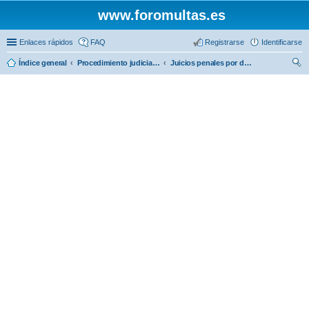
www.foromultas.es
Enlaces rápidos
FAQ
Registrarse
Identificarse
Índice general
Procedimiento judicial. ( Penales alcoholemia, contenciosos... )
Juicios penales por delitos de seguridad vial.
us
car