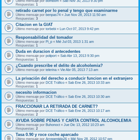
Último mensaje por
bombom
«
Sab Nov 30, 2013 9:30 pm
Respuestas:
1
retirado carnet por lo penal y tengo que examinarme
Último mensaje por
benpas74
«
Jue Nov 28, 2013 11:50 am
Respuestas:
3
Citacion en la GIAT
Último mensaje por
torbebi
«
Lun Oct 07, 2013 9:42 pm
Responsabilidad del tomador
Último mensaje por
Pi_p
«
Mié Jul 03, 2013 1:31 am
Respuestas:
1
Duda en duracion d antecedentes
Último mensaje por
poliport
«
Sab Abr 13, 2013 9:30 pm
Respuestas:
1
¿Cuando prescribe el delito de alcoholemia?
Último mensaje por
telerina
«
Vie Abr 05, 2013 7:13 am
La privación del derecho a conducir funcion en el extranjero
Último mensaje por
DCE Tráfico
«
Sab Ene 26, 2013 10:33 am
Respuestas:
1
necesito informacion
Último mensaje por
DCE Tráfico
«
Sab Ene 26, 2013 10:30 am
Respuestas:
1
FRACCIONAR LA RETIRADA DE CARNET?
Último mensaje por
DCE Tráfico
«
Sab Ene 26, 2013 10:17 am
Respuestas:
2
AYUDA SOBRE PENAS Y CARTA CONTROL ALCOHOLEMIA
Último mensaje por
Buhonoct
«
Jue Dic 13, 2012 10:23 am
Respuestas:
2
Tasa 0.90 y roce coche aparcado
Último mensaje por
Arrepentido26
«
Mié Nov 28, 2012 10:57 pm