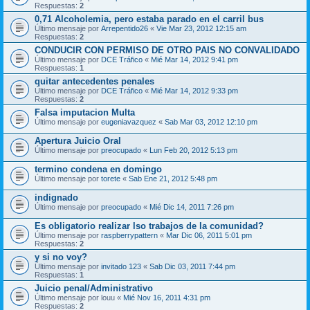
Respuestas:
2
0,71 Alcoholemia, pero estaba parado en el carril bus
Último mensaje por
Arrepentido26
«
Vie Mar 23, 2012 12:15 am
Respuestas:
2
CONDUCIR CON PERMISO DE OTRO PAIS NO CONVALIDADO
Último mensaje por
DCE Tráfico
«
Mié Mar 14, 2012 9:41 pm
Respuestas:
1
quitar antecedentes penales
Último mensaje por
DCE Tráfico
«
Mié Mar 14, 2012 9:33 pm
Respuestas:
2
Falsa imputacion Multa
Último mensaje por
eugeniavazquez
«
Sab Mar 03, 2012 12:10 pm
Apertura Juicio Oral
Último mensaje por
preocupado
«
Lun Feb 20, 2012 5:13 pm
termino condena en domingo
Último mensaje por
torete
«
Sab Ene 21, 2012 5:48 pm
indignado
Último mensaje por
preocupado
«
Mié Dic 14, 2011 7:26 pm
Es obligatorio realizar lso trabajos de la comunidad?
Último mensaje por
raspberrypattern
«
Mar Dic 06, 2011 5:01 pm
Respuestas:
2
y si no voy?
Último mensaje por
invitado 123
«
Sab Dic 03, 2011 7:44 pm
Respuestas:
1
Juicio penal/Administrativo
Último mensaje por
louu
«
Mié Nov 16, 2011 4:31 pm
Respuestas:
2