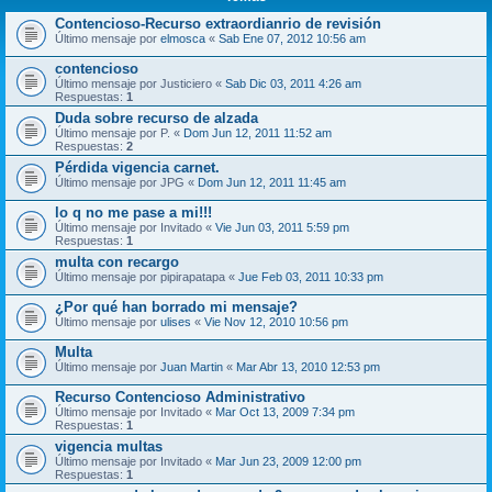
Contencioso-Recurso extraordianrio de revisión
Último mensaje por
elmosca
«
Sab Ene 07, 2012 10:56 am
contencioso
Último mensaje por
Justiciero
«
Sab Dic 03, 2011 4:26 am
Respuestas:
1
Duda sobre recurso de alzada
Último mensaje por
P.
«
Dom Jun 12, 2011 11:52 am
Respuestas:
2
Pérdida vigencia carnet.
Último mensaje por
JPG
«
Dom Jun 12, 2011 11:45 am
lo q no me pase a mi!!!
Último mensaje por
Invitado
«
Vie Jun 03, 2011 5:59 pm
Respuestas:
1
multa con recargo
Último mensaje por
pipirapatapa
«
Jue Feb 03, 2011 10:33 pm
¿Por qué han borrado mi mensaje?
Último mensaje por
ulises
«
Vie Nov 12, 2010 10:56 pm
Multa
Último mensaje por
Juan Martin
«
Mar Abr 13, 2010 12:53 pm
Recurso Contencioso Administrativo
Último mensaje por
Invitado
«
Mar Oct 13, 2009 7:34 pm
Respuestas:
1
vigencia multas
Último mensaje por
Invitado
«
Mar Jun 23, 2009 12:00 pm
Respuestas:
1