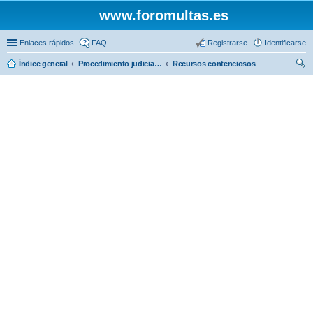
www.foromultas.es
Enlaces rápidos
FAQ
Registrarse
Identificarse
Índice general
Procedimiento judicial. ( Penales alcoholemia, contenciosos... )
Recursos contenciosos
us
car