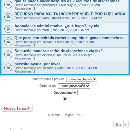
que se puede hacer despues de 2 recursos de alegaciones
Último mensaje por
pepeperez
«
Mié May 20, 2009 10:25 pm
Respuestas:
2
RECURSO PARA MULTA INCOMPRENSIBLE POR LUZ LARGA
Último mensaje por
JAVIERIMMA
«
Mié Dic 10, 2008 10:14 pm
Agotada vía administrativa, ¿qué hago?, ayuda.
Último mensaje por
zurtz
«
Vie Feb 08, 2008 6:16 am
Que pasa con retirada carnet cumplida si ganas contencioso
Último mensaje por
Invitado
«
Mar Feb 05, 2008 4:11 pm
Respuestas:
1
Se puede mandar escrito de alegaciones via fax?
Último mensaje por
Alberto
«
Lun Feb 04, 2008 5:10 pm
Respuestas:
1
necesito ayuda, por favor.
Último mensaje por
Invitado
«
Dom Feb 03, 2008 10:43 am
Respuestas:
1
Mostrar temas previos:
Ordenar por
Nuevo Tema
16 temas • Página
1
de
1
Ir a