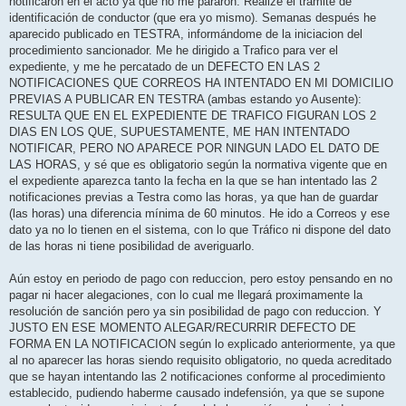
notificaron en el acto ya que no me pararon. Realizé el trámité de
identificación de conductor (que era yo mismo). Semanas después he
aparecido publicado en TESTRA, informándome de la iniciacion del
procedimiento sancionador. Me he dirigido a Trafico para ver el
expediente, y me he percatado de un DEFECTO EN LAS 2
NOTIFICACIONES QUE CORREOS HA INTENTADO EN MI DOMICILIO
PREVIAS A PUBLICAR EN TESTRA (ambas estando yo Ausente):
RESULTA QUE EN EL EXPEDIENTE DE TRAFICO FIGURAN LOS 2
DIAS EN LOS QUE, SUPUESTAMENTE, ME HAN INTENTADO
NOTIFICAR, PERO NO APARECE POR NINGUN LADO EL DATO DE
LAS HORAS, y sé que es obligatorio según la normativa vigente que en
el expediente aparezca tanto la fecha en la que se han intentado las 2
notificaciones previas a Testra como las horas, ya que han de guardar
(las horas) una diferencia mínima de 60 minutos. He ido a Correos y ese
dato ya no lo tienen en el sistema, con lo que Tráfico ni dispone del dato
de las horas ni tiene posibilidad de averiguarlo.
Aún estoy en periodo de pago con reduccion, pero estoy pensando en no
pagar ni hacer alegaciones, con lo cual me llegará proximamente la
resolución de sanción pero ya sin posibilidad de pago con reduccion. Y
JUSTO EN ESE MOMENTO ALEGAR/RECURRIR DEFECTO DE
FORMA EN LA NOTIFICACION según lo explicado anteriormente, ya que
al no aparecer las horas siendo requisito obligatorio, no queda acreditado
que se hayan intentando las 2 notificaciones conforme al procedimiento
establecido, pudiendo haberme causado indefensión, ya que se supone