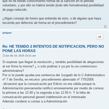
que no he tenido conocimiento formal de la sanción en el periodo
voluntario, y por ello no habría tenido (todo ello formalmente) posibilidad
de pago reducido.
¿Algún consejo de forero que entienda de esto, o de alguien que haya
recurrido por defectos de forma en el procedimiento?
poliport
Citar
Re: HE TENIDO 2 INTENTOS DE NOTIFICACION, PERO NO
PONE LAS HORAS
Jue Dic 24, 2015 10:21 am
M
e
Si esperas que llegue la resolución ¿ tendrás posibilidad de alegaciones
n
al ser firme la misma? ¿ o solo podrías ir ya por la via contencioso-
s
a
administrativa?
j
Por si te puede ayudar,una sentencia del Juzgado de lo C-Administrativo
e
nº 7 de Sevilla, en recurso: procedimiento abreviado nº 770/2005
,dictaminó que la comunicación por Edicto no era válida porque la
Administración previamente notificó erroneamente por medio de correos:
la primera a las 12:40 y la segunda a las 12:55 h. Y la falta de
comunicación personal generó indefensión en el interesado.
Además condeno a costas a a Administración