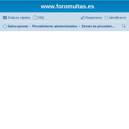
www.foromultas.es
Enlaces rápidos
FAQ
Registrarse
Identificarse
Índice general
Procedimiento admininistrativo
Errores de procedimiento, prescripción y caducidad
us
car