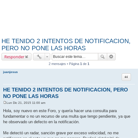
HE TENIDO 2 INTENTOS DE NOTIFICACION,
PERO NO PONE LAS HORAS
Responder
2 mensajes • Página
1
de
1
juanjesus
Citar
HE TENIDO 2 INTENTOS DE NOTIFICACION, PERO
NO PONE LAS HORAS
Lun Dic 21, 2015 11:00 am
M
e
Hola, soy nuevo en este Foro, y quería hacer una consulta para
n
fundamentar o no un recurso de una multa que tengo pendiente, ya que
s
a
he observado un defecto en la notificación.
j
e
Me detectó un radar, sanción grave por exceso velocidad, no me