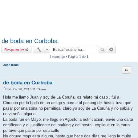
de boda en Corboba
Responder
1 mensaje • Página
1
de
1
JuanTrons
Citar
de boda en Corboba
Sab Dic 28, 2013 11:39 am
M
e
Hola me llamo Juan y soy de La Coruña, os relato mi caso , fui a
n
Cordoba por la boda de un amigo y para ir al parking del hostal tuve que
s
a
pasar por una zona no permitida, claro yo soy de La Coruña y no sabia y
j
no vi señal alguna
e
La boda fue en Mayo, me llego en Agosto la notificación, envie una carta
certificada y el justificante del parking y del hostal, explique en la carta
pq tuve que pasar por esa calle
No obtuve respuesta alguna, hasta que hace dos días me llego la multa