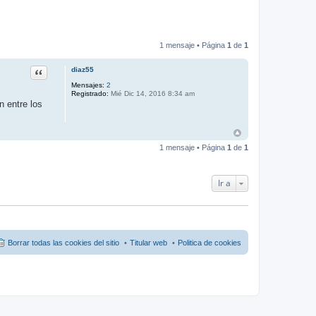
1 mensaje • Página
1
de
1
Citar
diaz55
Mensajes:
2
Registrado:
Mié Dic 14, 2016 8:34 am
n entre los
1 mensaje • Página
1
de
1
Ir a
Borrar todas las cookies del sitio
Titular web
Politica de cookies