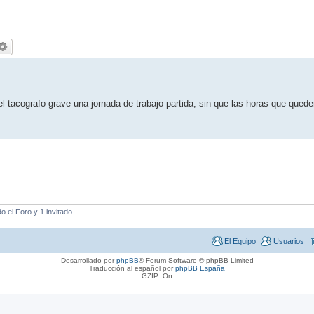
l tacografo grave una jornada de trabajo partida, sin que las horas que quede
 el Foro y 1 invitado
El Equipo
Usuarios
Desarrollado por
phpBB
® Forum Software © phpBB Limited
Traducción al español por
phpBB España
GZIP: On