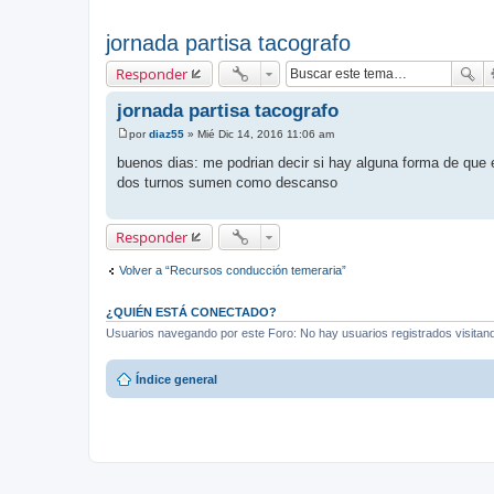
jornada partisa tacografo
Responder
jornada partisa tacografo
por
diaz55
»
Mié Dic 14, 2016 11:06 am
M
e
buenos dias: me podrian decir si hay alguna forma de que e
n
dos turnos sumen como descanso
s
a
j
e
Responder
Volver a “Recursos conducción temeraria”
¿QUIÉN ESTÁ CONECTADO?
Usuarios navegando por este Foro: No hay usuarios registrados visitando
Índice general