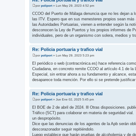
por
poliport
»
Lun May 29, 2023 4:52 pm
M
e
CCOO del Puerto de Málaga denuncia que no les dejan a los 
n
las ITV. Espero que en sus menesteres propios sean más a
s
a
las Autoridades Portuarias, vienen a entender según la noti
j
desconocen la Ley de Puertos y los propios informes de Pue
e
individuales, pero de un organismo con solera, medios y t
Re: Policia portuaria y trafico vial
por
poliport
»
Lun May 29, 2023 5:23 pm
M
e
El periódico o web (contracrónica.es) hace referencia com
n
Ciudadana, en concreto remite CCOO al artículo 4.1 de la 
s
a
Especial, sin entrar ahora a su fundamento y alcance, esta
j
desaparece toda mención. Por ello si se pretende justificar
e
Re: Policia portuaria y trafico vial
por
poliport
»
Jue Ene 02, 2025 5:45 pm
M
e
El BOE de 2 de abril de 2024. lll Otras disposiciones. publ
n
Tráfico (SCT) para colaborar en materia de seguridad vial.
s
a
un despropósito.
j
Dice que las denuncias de los agentes de la Apb serán oblig
e
descorazonador seguir repitiéndolo.
Luego establece que harán pruebas de alcoholemia y de det