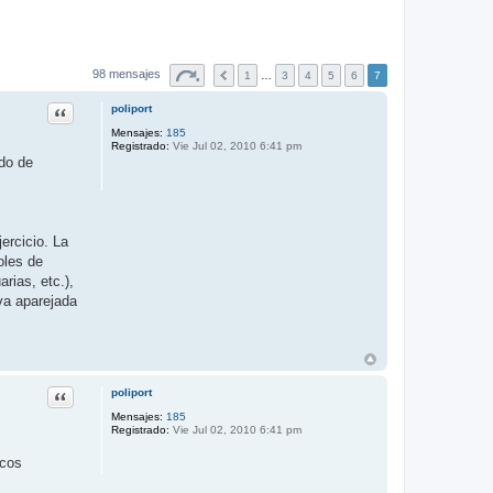
98 mensajes
1
…
3
4
5
6
7
Citar
poliport
Mensajes:
185
Registrado:
Vie Jul 02, 2010 6:41 pm
ado de
ercicio. La
oles de
rias, etc.),
va aparejada
Citar
poliport
Mensajes:
185
Registrado:
Vie Jul 02, 2010 6:41 pm
icos