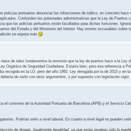
policías portuarios denunciar las infracciones de tráfico, en concreto hace 
plicados. Confunden las potestades administrativas que la Ley de Puertos 
cia que los policías portuarios están facultados para dichas funciones. Ignora
rtos del Estado y del Ministerio del Interior. Hay errores excusables sobre t
radición se espera más
o base de tales fundamentos la remisión que la ley de puertos hace a la Ley 
Ley Orgánica de Seguridad Ciudadana. Estaría bien, pero esa referencia a Pol
ba recogida en la LO. pero del año 1992. Ley derogada por la de 2015 y en la
 debería de serlo con otros argumentos, y por supuesto con legislación vigor.
ica el convenio de la Autoridad Portuaria de Barcelona (APB) y el Servicio Ca
atorias. Podrían serlo a nivel laboral. En cuanto a nivel legal no pueden serlo
ección de drogas. Igualmente ilegalidad, ya que estas pruebas sólo lo puede