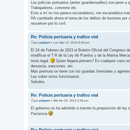
Los policías portuarios (antes guardamuelles) son pese a qu
e
Trabajadores, convenio etc.
Esto a mí no me parece escandaloso, me escandaliza más
HA cambiado ahora el tema de los delitos de lesiones por ac
resuelven por lo civil.
Re: Policia portuaria y trafico vial
por
poliport
»
Lun Mar 13, 2023 8:08 pm
M
e
El 24 de Febrero de 2023 el Boletín Oficial del Congreso de
n
modificar el T.R de la Ley de Puertos y de la Marina Merc
s
a
texto legal.
Quien llegará primero? En cualquier caso est
j
denuncia, sanciones. etc.
e
Mas premura se tiene con los guardas forestales y agente
Ley sobre estos funcionarios.
Saludos.
Re: Policia portuaria y trafico vial
por
poliport
»
Mié Abr 26, 2023 3:38 pm
M
e
El gobierno no ha admitido a tramite la proposición de ley
n
Paciencia
s
a
j
e
Re: Policia portuaria y trafico vial