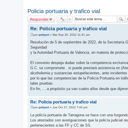
Policia portuaria y trafico vial
Responder
Re: Policia portuaria y trafico vial
por
poliport
»
Mar Sep 20, 2022 11:41 am
M
e
Resolución de 5 de septiembre de 2022, de la Secretaría G
n
Seguridad
s
a
y la Autoridad Portuaria de Valencia, en materia de protecc
j
e
El convenio despeja dudas sobre la competencia exclusiva 
G.C. se compromete . si puede prestará asistencia en (Ate
alcoholemia y sustancias estupefacientes, ante incidentes o 
por lo que las competencias de la Policía Portuaria en trá
tales pruebas.
En fin, ....a propósito ya van cuatro años desde que dijer
Re: Policia portuaria y trafico vial
por
poliport
»
Jue Oct 27, 2022 7:44 pm
M
e
La policía portuaria de Tarragona se hace con una furgoneta
n
Los atestados son averiguaciones que la policía judicial re
s
a
pertenecientes a las FF y CC de SS.
j