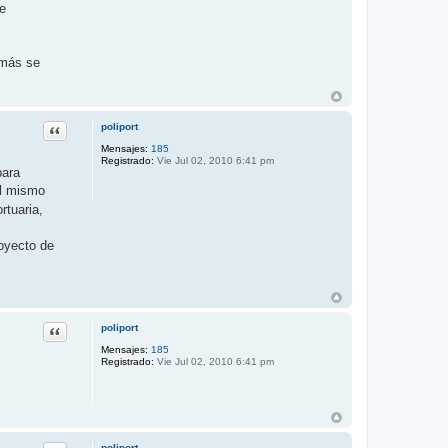
de
emás se
Citar
poliport
Mensajes:
185
Registrado:
Vie Jul 02, 2010 6:41 pm
para
el mismo
rtuaria,
oyecto de
Citar
poliport
Mensajes:
185
Registrado:
Vie Jul 02, 2010 6:41 pm
poliport