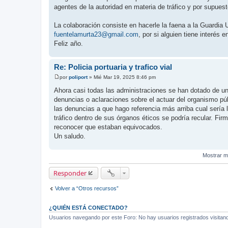
agentes de la autoridad en materia de tráfico y por supuest
La colaboración consiste en hacerle la faena a la Guardia
fuentelamurta23@gmail.com
, por si alguien tiene interés 
Feliz año.
Re: Policia portuaria y trafico vial
por
poliport
»
Mié Mar 19, 2025 8:46 pm
M
e
Ahora casi todas las administraciones se han dotado de un
n
denuncias o aclaraciones sobre el actuar del organismo púb
s
a
las denuncias a que hago referencia más arriba cual sería 
j
tráfico dentro de sus órganos éticos se podría recular. F
e
reconocer que estaban equivocados.
Un saludo.
Mostrar m
Responder
Volver a “Otros recursos”
¿QUIÉN ESTÁ CONECTADO?
Usuarios navegando por este Foro: No hay usuarios registrados visitando