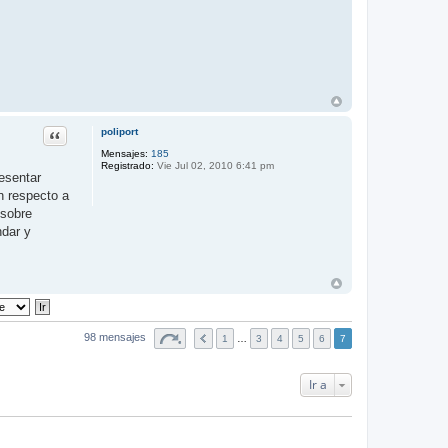
Citar
poliport
Mensajes:
185
Registrado:
Vie Jul 02, 2010 6:41 pm
esentar
n respecto a
 sobre
ndar y
98 mensajes
1
…
3
4
5
6
7
Ir a